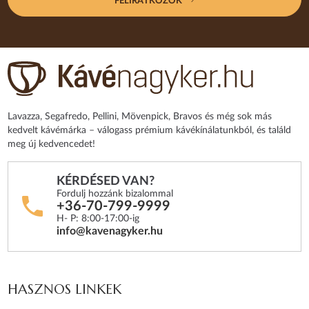
FELIRATKOZOK
Lavazza, Segafredo, Pellini, Mövenpick, Bravos és még sok más
kedvelt kávémárka – válogass prémium kávékínálatunkból, és találd
meg új kedvencedet!
KÉRDÉSED VAN?
Fordulj hozzánk bizalommal
+36-70-799-9999
H- P: 8:00-17:00-ig
info@kavenagyker.hu
HASZNOS LINKEK