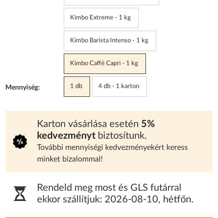
Kimbo Extreme - 1 kg
Kimbo Barista Intenso - 1 kg
Kimbo Caffé Capri - 1 kg
1 db
4 db - 1 karton
Mennyiség:
Karton vásárlása esetén
5%
kedvezményt
biztosítunk.
További mennyiségi kedvezményekért keress
minket bizalommal!
Rendeld meg most és GLS futárral
ekkor szállítjuk:
2026-08-10
,
hétfőn
.