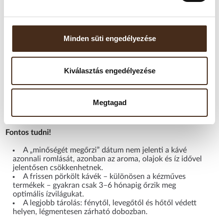
Tárolási javaslat:
Minden süti engedélyezése
A kávét hűvös, száraz, fénytől védett helyen, légmentesen
zárható tárolóban ajánlott tartani.
Felbontás után javasolt 2–4 héten belül elfogyasztani, mivel
Kiválasztás engedélyezése
a szemes kávé gyorsan veszít aromájából. A fagyasztás nem
ajánlott, mivel a nedvesség károsíthatja az aromákat. Kérjük,
Megtagad
ne tárolja hűtőszekrényben sem.
Fontos tudni!
A „minőségét megőrzi” dátum nem jelenti a kávé
azonnali romlását, azonban az aroma, olajok és íz idővel
jelentősen csökkenhetnek.
A frissen pörkölt kávék – különösen a kézműves
termékek – gyakran csak 3–6 hónapig őrzik meg
optimális ízvilágukat.
A legjobb tárolás: fénytől, levegőtől és hőtől védett
helyen, légmentesen zárható dobozban.