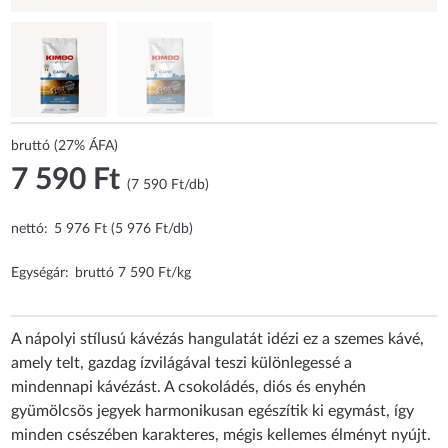
bruttó (27% ÁFA)
7 590 Ft
(7 590 Ft/db)
nettó:
5 976 Ft (5 976 Ft/db)
Egységár:
bruttó 7 590 Ft/kg
A nápolyi stílusú kávézás hangulatát idézi ez a szemes kávé,
amely telt, gazdag ízvilágával teszi különlegessé a
mindennapi kávézást. A csokoládés, diós és enyhén
gyümölcsös jegyek harmonikusan egészítik ki egymást, így
minden csészében karakteres, mégis kellemes élményt nyújt.