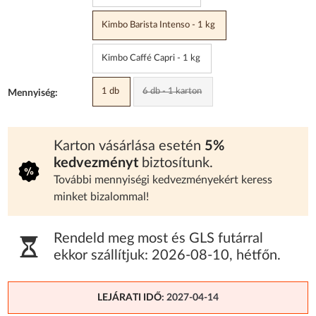
Kimbo Barista Intenso - 1 kg
Kimbo Caffé Capri - 1 kg
1 db
6 db - 1 karton
Mennyiség:
Karton vásárlása esetén
5%
kedvezményt
biztosítunk.
További mennyiségi kedvezményekért keress
minket bizalommal!
Rendeld meg most és GLS futárral
ekkor szállítjuk:
2026-08-10
,
hétfőn
.
LEJÁRATI IDŐ
: 2027-04-14