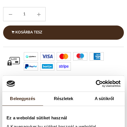
KOSÁRBA TESZ
Beleegyezés
Részletek
A sütikről
TERMÉKLEÍRÁS
Ez a weboldal sütiket használ
Gazdag cremájával és intenzív karakterével ez a szemes kávé
A Kavenagyker.hu sütiket használ a weboldal