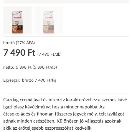
bruttó (27% ÁFA)
7 490 Ft
(7 490 Ft/db)
nettó:
5 898 Ft (5 898 Ft/db)
Egységár:
bruttó 7 490 Ft/kg
Gazdag cremájával és intenzív karakterével ez a szemes kávé
igazi olasz kávéélményt hoz a mindennapokba. Az
étcsokoládés és finoman fűszeres jegyek mély, telt ízvilágot
adnak minden csészében. Különösen jó választás azoknak,
akik az erőteljesebb eszpresszókat kedvelik.