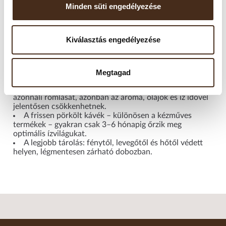
Felbontás után javasolt 2–4 héten belül elfogyasztani, mivel
Minden süti engedélyezése
a szemes kávé gyorsan veszít aromájából. A fagyasztás nem
ajánlott, mivel a nedvesség károsíthatja az aromákat. Kérjük,
Kiválasztás engedélyezése
ne tárolja hűtőszekrényben sem.
Fontos tudni!
Megtagad
A „minőségét megőrzi” dátum nem jelenti a kávé
azonnali romlását, azonban az aroma, olajok és íz idővel
jelentősen csökkenhetnek.
A frissen pörkölt kávék – különösen a kézműves
termékek – gyakran csak 3–6 hónapig őrzik meg
optimális ízvilágukat.
A legjobb tárolás: fénytől, levegőtől és hőtől védett
helyen, légmentesen zárható dobozban.