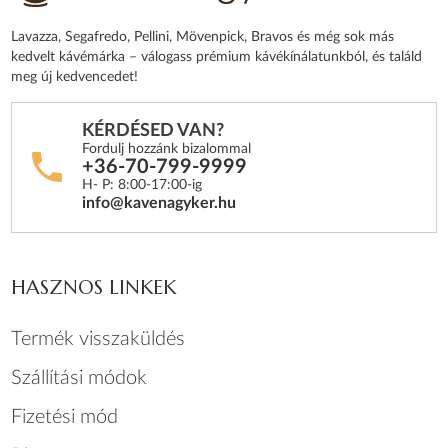
Lavazza, Segafredo, Pellini, Mövenpick, Bravos és még sok más
kedvelt kávémárka – válogass prémium kávékínálatunkból, és találd
meg új kedvencedet!
KÉRDÉSED VAN?
Fordulj hozzánk bizalommal
+36-70-799-9999
H- P: 8:00-17:00-ig
info@kavenagyker.hu
HASZNOS LINKEK
Termék visszaküldés
Szállítási módok
Fizetési mód