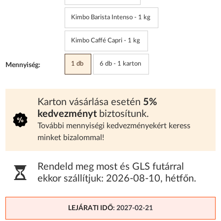
Kimbo Barista Intenso - 1 kg
Kimbo Caffé Capri - 1 kg
1 db
6 db - 1 karton
Mennyiség:
Karton vásárlása esetén
5%
kedvezményt
biztosítunk.
További mennyiségi kedvezményekért keress
minket bizalommal!
Rendeld meg most és GLS futárral
ekkor szállítjuk:
2026-08-10
,
hétfőn
.
LEJÁRATI IDŐ
: 2027-02-21