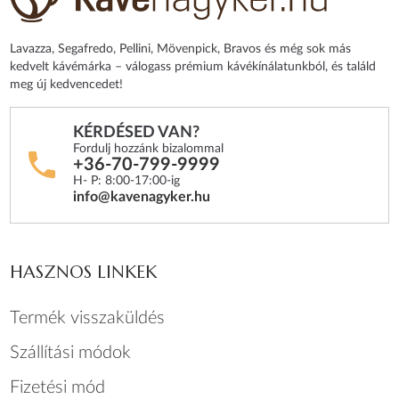
Lavazza, Segafredo, Pellini, Mövenpick, Bravos és még sok más
kedvelt kávémárka – válogass prémium kávékínálatunkból, és találd
meg új kedvencedet!
KÉRDÉSED VAN?
Fordulj hozzánk bizalommal
+36-70-799-9999
H- P: 8:00-17:00-ig
info@kavenagyker.hu
HASZNOS LINKEK
Termék visszaküldés
Szállítási módok
Fizetési mód