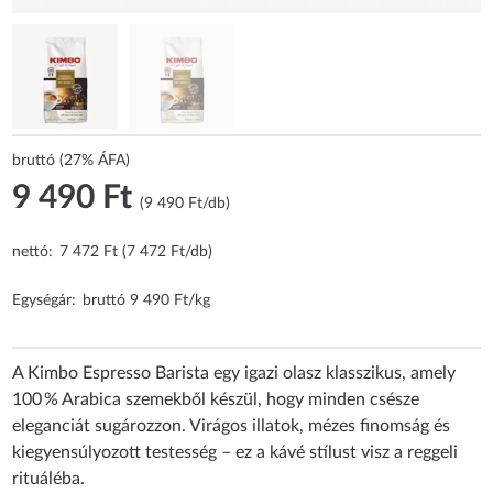
bruttó (27% ÁFA)
9 490 Ft
(9 490 Ft/db)
nettó:
7 472 Ft (7 472 Ft/db)
Egységár:
bruttó 9 490 Ft/kg
A Kimbo Espresso Barista egy igazi olasz klasszikus, amely
100 % Arabica szemekből készül, hogy minden csésze
eleganciát sugározzon. Virágos illatok, mézes finomság és
kiegyensúlyozott testesség – ez a kávé stílust visz a reggeli
rituáléba.