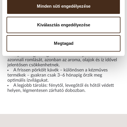
zárható tárolóban ajánlott tartani.
Minden süti engedélyezése
Felbontás után javasolt 2–4 héten belül elfogyasztani, mivel
a szemes kávé gyorsan veszít aromájából. A fagyasztás nem
ajánlott, mivel a nedvesség károsíthatja az aromákat. Kérjük,
Kiválasztás engedélyezése
ne tárolja hűtőszekrényben sem.
Megtagad
Fontos tudni!
A „minőségét megőrzi” dátum nem jelenti a kávé
azonnali romlását, azonban az aroma, olajok és íz idővel
jelentősen csökkenhetnek.
A frissen pörkölt kávék – különösen a kézműves
termékek – gyakran csak 3–6 hónapig őrzik meg
optimális ízvilágukat.
A legjobb tárolás: fénytől, levegőtől és hőtől védett
helyen, légmentesen zárható dobozban.