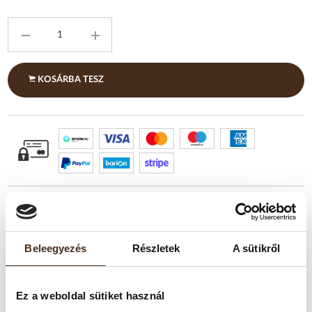
KOSÁRBA TESZ
Beleegyezés
Részletek
A sütikről
TERMÉKLEÍRÁS
Ez a weboldal sütiket használ
A Kimbo Espresso Barista egy igazi olasz klasszikus, amely