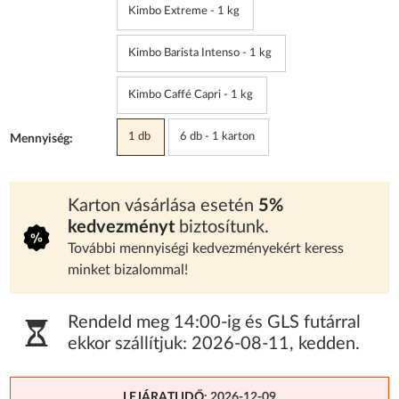
Kimbo Extreme - 1 kg
Kimbo Barista Intenso - 1 kg
Kimbo Caffé Capri - 1 kg
1 db
6 db - 1 karton
Mennyiség:
Karton vásárlása esetén
5%
kedvezményt
biztosítunk.
További mennyiségi kedvezményekért keress
minket bizalommal!
Rendeld meg 14:00-ig és GLS futárral
ekkor szállítjuk:
2026-08-11
,
kedden
.
LEJÁRATI IDŐ
: 2026-12-09