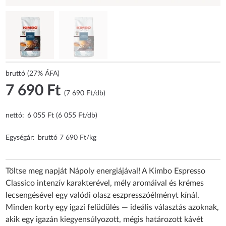
bruttó (27% ÁFA)
7 690 Ft
(7 690 Ft/db)
nettó:
6 055 Ft (6 055 Ft/db)
Egységár:
bruttó 7 690 Ft/kg
Töltse meg napját Nápoly energiájával! A Kimbo Espresso
Classico intenzív karakterével, mély aromáival és krémes
lecsengésével egy valódi olasz eszpresszóélményt kínál.
Minden korty egy igazi felüdülés — ideális választás azoknak,
akik egy igazán kiegyensúlyozott, mégis határozott kávét