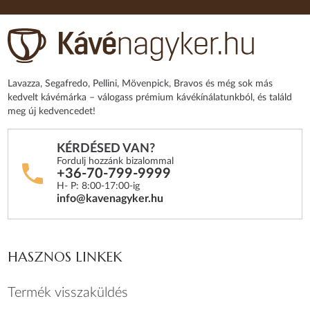
Lavazza, Segafredo, Pellini, Mövenpick, Bravos és még sok más
kedvelt kávémárka – válogass prémium kávékínálatunkból, és találd
meg új kedvencedet!
KÉRDÉSED VAN?
Fordulj hozzánk bizalommal
+36-70-799-9999
H- P: 8:00-17:00-ig
info@kavenagyker.hu
HASZNOS LINKEK
Termék visszaküldés