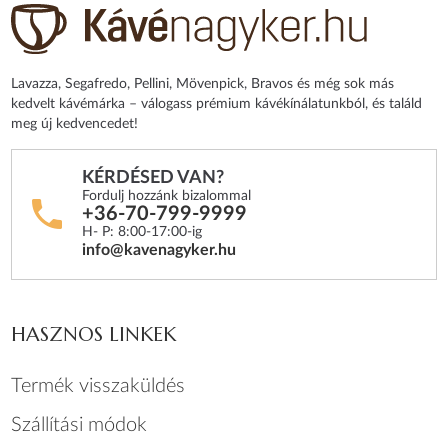
Lavazza, Segafredo, Pellini, Mövenpick, Bravos és még sok más
kedvelt kávémárka – válogass prémium kávékínálatunkból, és találd
meg új kedvencedet!
KÉRDÉSED VAN?
Fordulj hozzánk bizalommal
+36-70-799-9999
H- P: 8:00-17:00-ig
info@kavenagyker.hu
HASZNOS LINKEK
Termék visszaküldés
Szállítási módok