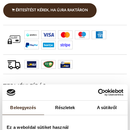
ÉRTESÍTÉST KÉREK, HA ÚJRA RAKTÁRON
TERMÉKLEÍRÁS
A Kimbo Extra Cream egy kiváló minőségű szemes
Beleegyezés
Részletek
A sütikről
kávékeverék, amelyet gondosan válogatott Arabica és
Robusta kávészemekből állítanak elő. A közepes pörkölésű
keverék tökéletes egyensúlyt teremt az édes és gyümölcsös
Ez a weboldal sütiket használ
jegyek között, miközben intenzív aromával és gazdag, sűrű