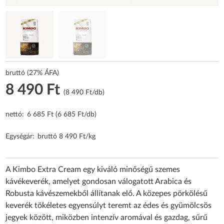
bruttó (27% ÁFA)
8 490 Ft
(8 490 Ft/db)
nettó:
6 685 Ft (6 685 Ft/db)
Egységár:
bruttó 8 490 Ft/kg
A Kimbo Extra Cream egy kiváló minőségű szemes
kávékeverék, amelyet gondosan válogatott Arabica és
Robusta kávészemekből állítanak elő. A közepes pörkölésű
keverék tökéletes egyensúlyt teremt az édes és gyümölcsös
jegyek között, miközben intenzív aromával és gazdag, sűrű