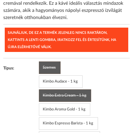
cremával rendelkezik. Ez a kávé ideális választás mindazok
számára, akik a hagyományos nápolyi eszpresszó ízvilágát
szeretnék otthonukban élvezni.
SAJNÁLJUK, DE EZ A TERMÉK JELENLEG NINCS RAKTÁRON,
KATTINTS A LENTI GOMBRA, IRATKOZZ FEL ÉS ÉRTESÍTÜNK, HA
ÚJRA ELÉRHETŐVÉ VÁLIK.
Szemes
Típus:
Kimbo Audace - 1 kg
Kimbo Extra Cream - 1 kg
Kimbo Aroma Gold - 1 kg
Kimbo Espresso Barista - 1 kg