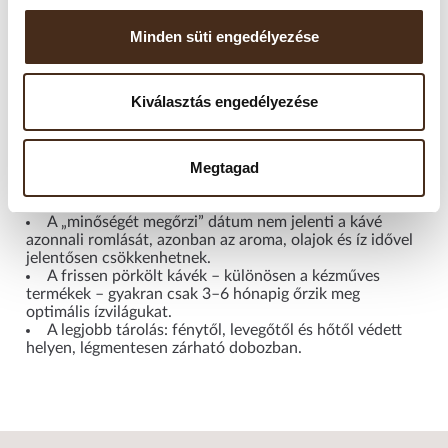
A kávét hűvös, száraz, fénytől védett helyen, légmentesen
zárható tárolóban ajánlott tartani.
Minden süti engedélyezése
Felbontás után javasolt 2–4 héten belül elfogyasztani, mivel
a szemes kávé gyorsan veszít aromájából. A fagyasztás nem
Kiválasztás engedélyezése
ajánlott, mivel a nedvesség károsíthatja az aromákat. Kérjük,
ne tárolja hűtőszekrényben sem.
Megtagad
Fontos tudni!
A „minőségét megőrzi” dátum nem jelenti a kávé
azonnali romlását, azonban az aroma, olajok és íz idővel
jelentősen csökkenhetnek.
A frissen pörkölt kávék – különösen a kézműves
termékek – gyakran csak 3–6 hónapig őrzik meg
optimális ízvilágukat.
A legjobb tárolás: fénytől, levegőtől és hőtől védett
helyen, légmentesen zárható dobozban.