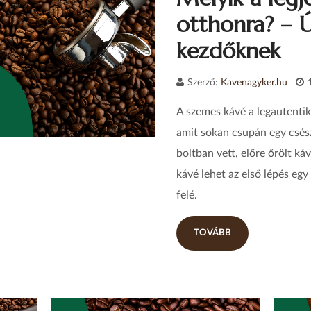
otthonra? – 
kezdőknek
Szerző:
Kavenagyker.hu
A szemes kávé a legautenti
amit sokan csupán egy csés
boltban vett, előre őrölt ká
kávé lehet az első lépés eg
felé.
TOVÁBB