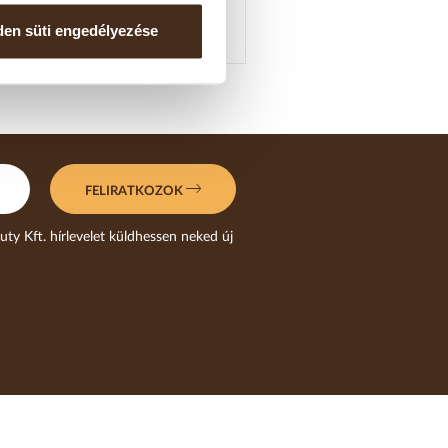
en süti engedélyezése
AUGUSZTUS 07.
FELIRATKOZOK
uty Kft. hírlevelet küldhessen neked új