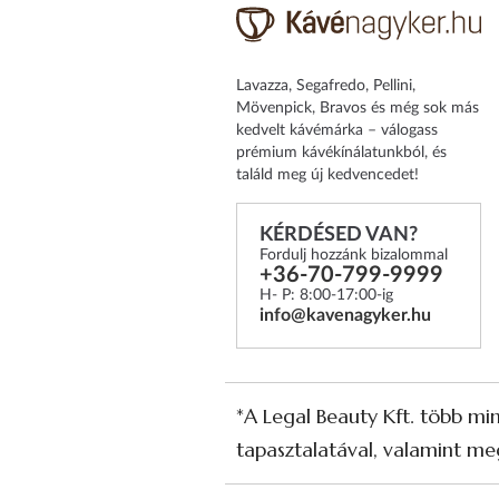
Lavazza, Segafredo, Pellini,
Mövenpick, Bravos és még sok más
kedvelt kávémárka – válogass
prémium kávékínálatunkból, és
találd meg új kedvencedet!
KÉRDÉSED VAN?
Fordulj hozzánk bizalommal
+36-70-799-9999
H- P: 8:00-17:00-ig
info@kavenagyker.hu
*A Legal Beauty Kft. több mi
tapasztalatával, valamint meg