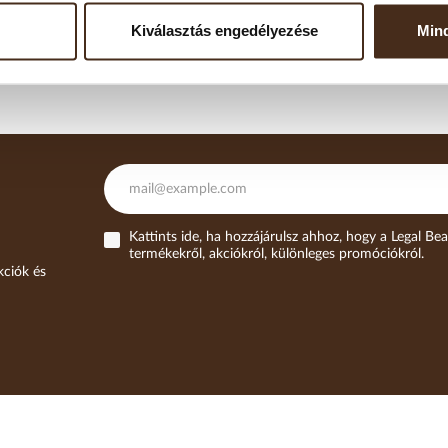
Kiválasztás engedélyezése
Mind
2025. AUGUSZTUS 07.
2025. 
Kattints ide, ha hozzájárulsz ahhoz, hogy a Legal Bea
termékekről, akciókról, különleges promóciókról.
kciók és