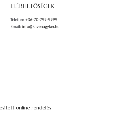
ELÉRHETŐSÉGEK
Telefon:
+36-70-799-9999
Email:
info@kavenagyker.hu
sített online rendelés