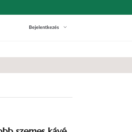
Bejelentkezés
jobb szemes kávé