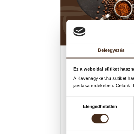
Beleegyezés
Őrölt kávé vs. szemes ká
– Melyik való neked?
Ez a weboldal sütiket haszn
A Kavenagyker.hu sütiket ha
A kávézás élménye már rég nem csa
javítása érdekében. Célunk, 
kávéházak kiváltsága. Egyre többen
keresnek otthoni megoldásokat, ahol
Hozzájárulás
felmerül a kér...
Elengedhetetlen
kiválasztása
TOVÁBB