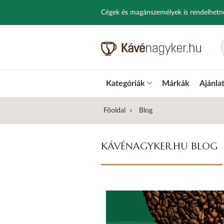
Cégek és magánszemélyek is rendelhetn
Kategóriák
Márkák
Ajánla
Főoldal
Blog
KÁVÉNAGYKER.HU BLOG