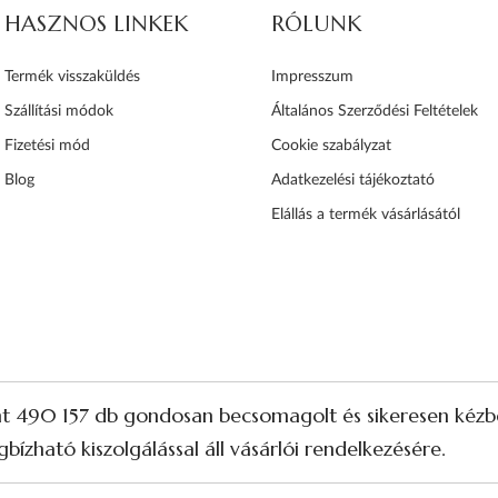
HASZNOS LINKEK
RÓLUNK
Termék visszaküldés
Impresszum
Szállítási módok
Általános Szerződési Feltételek
Fizetési mód
Cookie szabályzat
Blog
Adatkezelési tájékoztató
Elállás a termék vásárlásától
nt 490 157 db gondosan becsomagolt és sikeresen kézbe
bízható kiszolgálással áll vásárlói rendelkezésére.