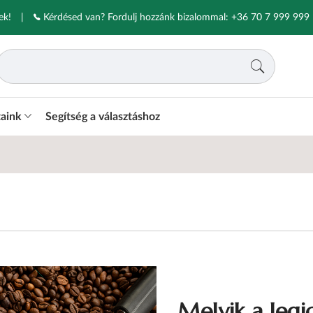
ek!
|
Kérdésed van? Fordulj hozzánk bizalommal:
+36 70 7 999 999
taink
Segítség a választáshoz
Melyik a leg