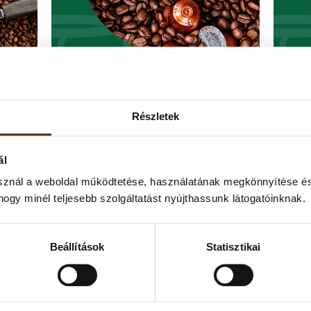
Részletek
vé
A legjobb kapszulás kávé a
Ins
gépedhez – Mire figyelj
vag
ál
vásárláskor?
és 
sznál a weboldal működtetése, használatának megkönnyítése és
k a
A kapszulás kávék a modern életstílus
Az in
hogy minél teljesebb szolgáltatást nyújthassunk látogatóinknak.
részei lettek: gyors, tiszta, kényelmes – és
csak 
sok esetben nagyon finom is. De nem
prémi
min...
ezt...
Beállítások
Statisztikai
TOVÁBB