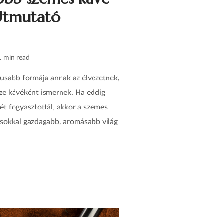
Útmutató
1 min read
kusabb formája annak az élvezetnek,
ze kávéként ismernek. Ha eddig
vét fogyasztottál, akkor a szemes
y sokkal gazdagabb, aromásabb világ