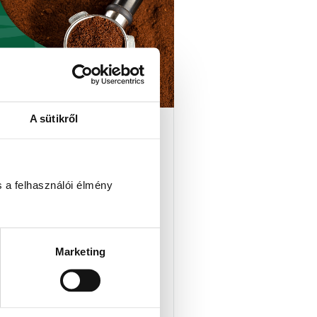
A sütikről
tant kávé: csak gyors,
y lehet finom is? – Teszt
tippek
 a felhasználói élmény
stant kávéról sokáig azt gondoltuk:
vészhelyzetre való. Azonban a
um kategóriás instant kávék újraírják
Marketing
TOVÁBB