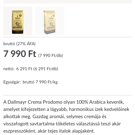
bruttó (27% ÁFA)
7 990 Ft
(7 990 Ft/db)
nettó:
6 291 Ft (6 291 Ft/db)
Egységár:
bruttó 7 990 Ft/kg
A Dallmayr Crema Prodomo olyan 100% Arabica keverék,
amelyet kifejezetten a lágyabb, harmonikus ízek kedvelőinek
alkottak meg. Gazdag aromái, selymes cremája és
visszafogott savtartalma tökéletes választássá teszi akár
eszpresszóként, akár tejes italok alapjaként.