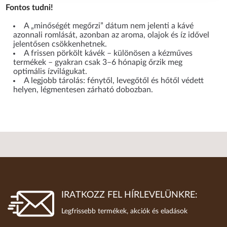
Fontos tudni!
A „minőségét megőrzi” dátum nem jelenti a kávé
azonnali romlását, azonban az aroma, olajok és íz idővel
jelentősen csökkenhetnek.
A frissen pörkölt kávék – különösen a kézműves
termékek – gyakran csak 3–6 hónapig őrzik meg
optimális ízvilágukat.
A legjobb tárolás: fénytől, levegőtől és hőtől védett
helyen, légmentesen zárható dobozban.
IRATKOZZ FEL HÍRLEVELÜNKRE:
Legfrissebb termékek, akciók és eladások