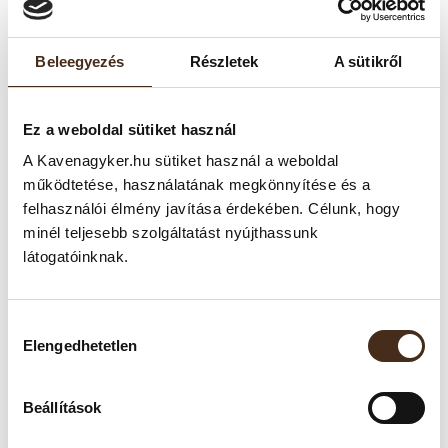
Beleegyezés
Részletek
A sütikről
Ez a weboldal sütiket használ
A Kavenagyker.hu sütiket használ a weboldal
működtetése, használatának megkönnyítése és a
felhasználói élmény javítása érdekében. Célunk, hogy
minél teljesebb szolgáltatást nyújthassunk
TERMÉKLEÍRÁS
látogatóinknak.
A Dallmayr Crema Prodomo olyan 100% Arabica keverék,
amelyet kifejezetten a lágyabb, harmonikus ízek kedvelőinek
Hozzájárulás
alkottak meg. Gazdag aromái, selymes cremája és
Elengedhetetlen
kiválasztása
visszafogott savtartalma tökéletes választássá teszi akár
eszpresszóként, akár tejes italok alapjaként.
Beállítások
Tulajdonságai: