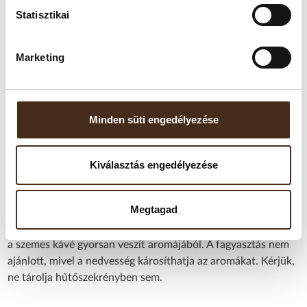
Statisztikai
Kávéfajta:
100% Arabica
Pörkölés foka:
Közepes-sötét pörkölés
Ízprofil:
LLágy, karamellás és étcsokoládés jegyekkel
Marketing
harmonikus ízvilág
Aromás jegyek:
Karamell, csokoládé, szilva
Aroma/intenzitás:
7/10 – Kiegyensúlyozott,
karakteres árnyalatokkal
Kiszerelés:
1 kg
Származási ország/régió:
Németország (különböző
Minden süti engedélyezése
eredetű kávészemekből összeállított keverék)
Kiválasztás engedélyezése
Tárolási javaslat:
A kávét hűvös, száraz, fénytől védett helyen, légmentesen
Megtagad
zárható tárolóban ajánlott tartani.
Felbontás után javasolt 2–4 héten belül elfogyasztani, mivel
a szemes kávé gyorsan veszít aromájából. A fagyasztás nem
ajánlott, mivel a nedvesség károsíthatja az aromákat. Kérjük,
ne tárolja hűtőszekrényben sem.