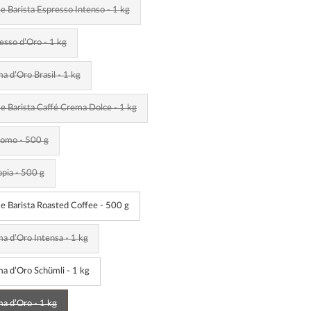
 Barista Espresso Intenso - 1 kg
esso d’Oro - 1 kg
a d’Oro Brasil - 1 kg
 Barista Caffé Crema Dolce - 1 kg
domo - 500 g
opia - 500 g
 Barista Roasted Coffee - 500 g
a d’Oro Intensa - 1 kg
a d’Oro Schümli - 1 kg
a d’Oro - 1 kg