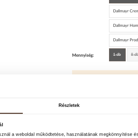
Dallmayr Cre
Dallmayr Home
Dallmayr Pro
1 db
8 db
Mennyiség:
Karton vásárlása
biztosítunk.
További mennyiségi 
bizalommal!
Részletek
LEJÁRATI 
ál
sznál a weboldal működtetése, használatának megkönnyítése és