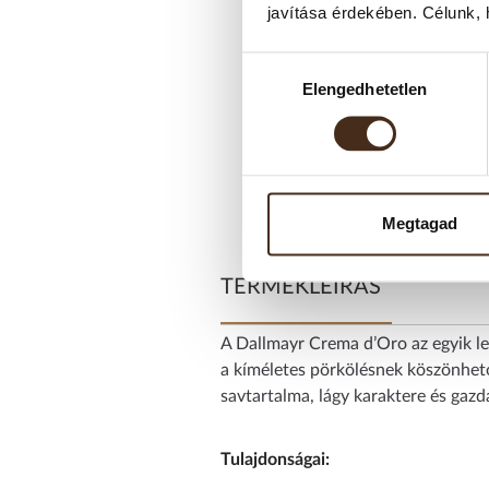
javítása érdekében. Célunk, 
Hozzájárulás
Elengedhetetlen
kiválasztása
Megtagad
TERMÉKLEÍRÁS
A Dallmayr Crema d’Oro az egyik l
a kíméletes pörkölésnek köszönhet
savtartalma, lágy karaktere és gazd
Tulajdonságai: