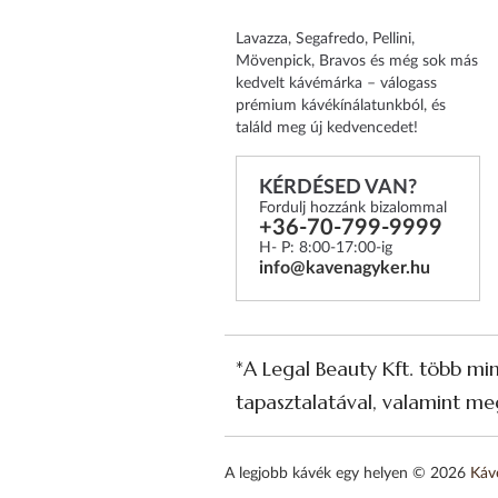
Lavazza, Segafredo, Pellini,
Mövenpick, Bravos és még sok más
kedvelt kávémárka – válogass
prémium kávékínálatunkból, és
találd meg új kedvencedet!
KÉRDÉSED VAN?
Fordulj hozzánk bizalommal
+36-70-799-9999
H- P: 8:00-17:00-ig
info@kavenagyker.hu
*A Legal Beauty Kft. több mi
tapasztalatával, valamint meg
A legjobb kávék egy helyen © 2026
Káv