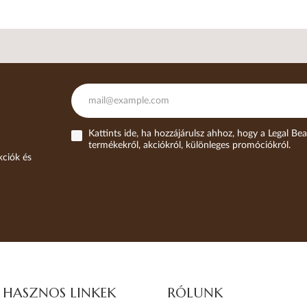
Kattints ide, ha hozzájárulsz ahhoz, hogy a Legal Bea
termékekről, akciókról, különleges promóciókról.
kciók és
HASZNOS LINKEK
RÓLUNK