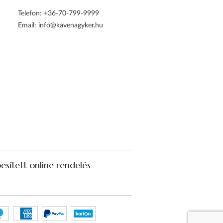
Telefon:
+36-70-799-9999
Email:
info@kavenagyker.hu
sített online rendelés