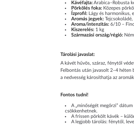
Kávéfajta:
Arabica–Robusta k
Pörkölés foka:
Közepes pörkö
Ízprofil:
Lágy és harmonikus, 
Aromás jegyek:
Tejcsokoládé, 
Aroma/intenzitás:
6/10 – Fino
Kiszerelés:
1 kg
Származási ország/régió:
Német
Tárolási javaslat:
A kávét hűvös, száraz, fénytől véde
Felbontás után javasolt 2–4 héten b
a nedvesség károsíthatja az aromák
Fontos tudni!
A „minőségét megőrzi” dátum n
csökkenhetnek.
A frissen pörkölt kávék – kül
A legjobb tárolás: fénytől, le