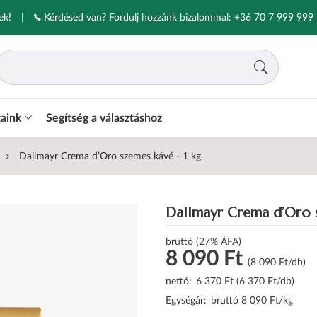
ek!
|
Kérdésed van? Fordulj hozzánk bizalommal:
+36 70 7 999 999
taink
Segítség a választáshoz
Dallmayr Crema d’Oro szemes kávé - 1 kg
Dallmayr Crema d’Oro s
bruttó (27% ÁFA)
8 090 Ft
(8 090 Ft/db)
nettó:
6 370 Ft (6 370 Ft/db)
Egységár:
bruttó 8 090 Ft/kg