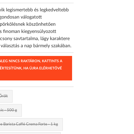
ik legismertebb és legkedveltebb
gondosan válogatott
 pörkölésnek köszönhetően
s finoman kiegyensúlyozott
acsony savtartalma, lágy karaktere
 választás a nap bármely szakában.
ENLEG NINCS RAKTÁRON, KATTINTS A
 ÉRTESÍTÜNK, HA ÚJRA ELÉRHETŐVÉ
Őrölt
ic - 500 g
 Barista Caffé Crema Forte - 1 kg