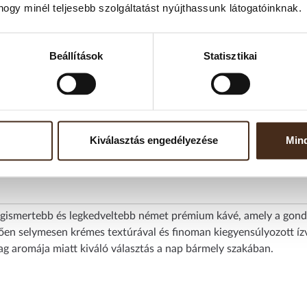
hogy minél teljesebb szolgáltatást nyújthassunk látogatóinknak.
ÉRTESÍTÉST KÉREK, HA ÚJ
Beállítások
Statisztikai
Kiválasztás engedélyezése
Mind
egismertebb és legkedveltebb német prémium kávé, amely a gon
ően selymesen krémes textúrával és finoman kiegyensúlyozott íz
ag aromája miatt kiváló választás a nap bármely szakában.