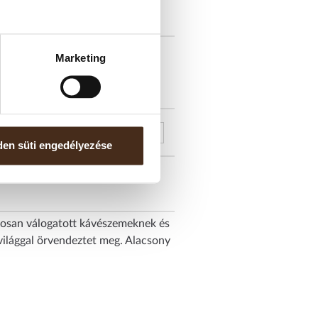
RA RAKTÁRON
Marketing
en süti engedélyezése
dosan válogatott kávészemeknek és
világgal örvendeztet meg. Alacsony