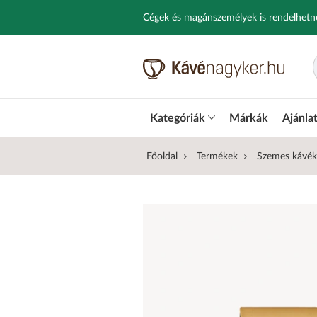
Cégek és magánszemélyek is rendelhetn
Kategóriák
Márkák
Ajánla
Főoldal
Termékek
Szemes kávék