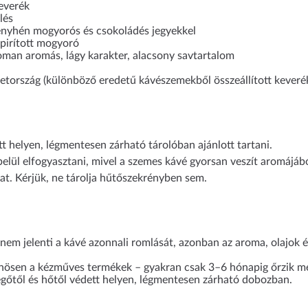
everék
lés
enyhén mogyorós és csokoládés jegyekkel
pirított mogyoró
man aromás, lágy karakter, alacsony savtartalom
ország (különböző eredetű kávészemekből összeállított keveré
tt helyen, légmentesen zárható tárolóban ajánlott tartani.
elül elfogyasztani, mivel a szemes kávé gyorsan veszít aromájábó
at. Kérjük, ne tárolja hűtőszekrényben sem.
em jelenti a kávé azonnali romlását, azonban az aroma, olajok és
önösen a kézműves termékek – gyakran csak 3–6 hónapig őrzik meg
vegőtől és hőtől védett helyen, légmentesen zárható dobozban.