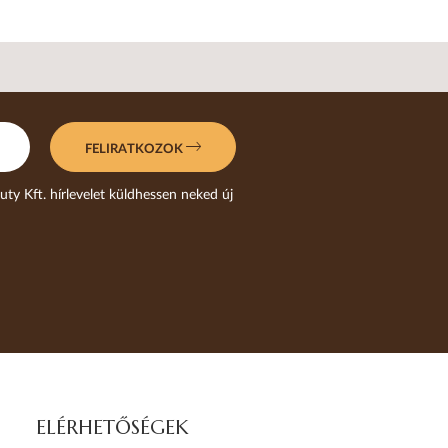
FELIRATKOZOK
uty Kft. hírlevelet küldhessen neked új
ELÉRHETŐSÉGEK