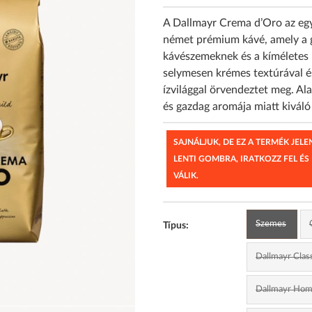
A Dallmayr Crema d’Oro az egy
német prémium kávé, amely a 
kávészemeknek és a kíméletes
selymesen krémes textúrával é
ízvilággal örvendeztet meg. Al
és gazdag aromája miatt kiváló
SAJNÁLJUK, DE EZ A TERMÉK JEL
LENTI GOMBRA, IRATKOZZ FEL ÉS
VÁLIK.
Szemes
Típus:
Dallmayr Class
Dallmayr Home