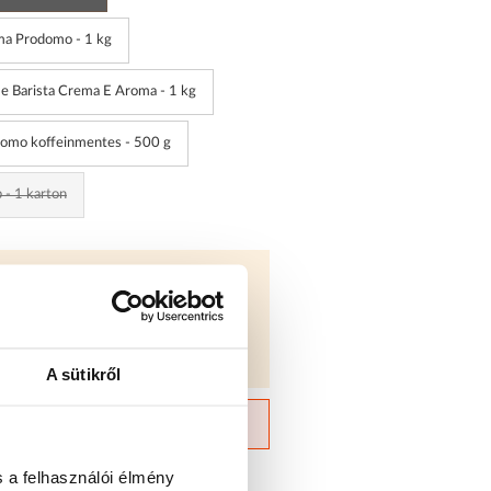
ma Prodomo - 1 kg
 Barista Crema E Aroma - 1 kg
domo koffeinmentes - 500 g
 - 1 karton
 esetén
5% kedvezményt
kedvezményekért keress minket
A sütikről
IDŐ
: 2028-02-28
 a felhasználói élmény