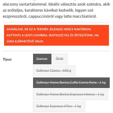
alacsony savtartalommal. Ideális választás azok számára, akik
az erőteljes, karakteres kávékat kedvelik, legyen szó
eszpresszóról, cappuccinóról vagy latte macchiatóról.
SAJNÁLJUK, DE EZ A TERMÉK JELENLEG NINCS RAKTÁRON,
KATTINTS A LENTI GOMBRA, IRATKOZZ FEL ÉS ÉRTESÍTÜNK, HA
ÚJRA ELÉRHETŐVÉ VÁLIK.
Szemes
Őrölt
Típus:
Dallmayr Classic - 500 g
Dallmayr Home Barista Caffé Crema Forte - 1 kg
Dallmayr Home Barista Espresso Intenso - 1 kg
Dallmayr Espresso d’Oro - 1 kg