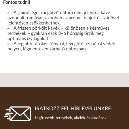
Fontos tudni!
A „minőségét megőrzi” dátum nem jelenti a kávé
azonnali romlását, azonban az aroma, olajok és íz idővel
jelentősen csökkenhetnek.
A frissen pörkölt kávék – különösen a kézműves
termékek – gyakran csak 3–6 hónapig őrzik meg
optimális ízvilágukat.
A legjobb tárolás: fénytől, levegőtől és hőtől védett
helyen, légmentesen zárható dobozban.
IRATKOZZ FEL HÍRLEVELÜNKRE:
Legfrissebb termékek, akciók és eladások