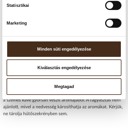
Kávéfajta:
Arabica–Robusta keverék
Statisztikai
Pörkölés foka:
Sötét pörkölés
Ízprofil:
Intenzív, testes ízvilág, alacsony
savtartalommal
Aromás jegyek:
Pörkölt kakaó, étcsokoládé, enyhén
Marketing
füstös tónusok
Aroma/intenzitás:
7/10 – Erőteljes és domináns
aromaprofil
Kiszerelés:
1 kg
Származási ország/régió:
Németország (különböző
Minden süti engedélyezése
eredetű kávészemekből összeállított keverék)
Kiválasztás engedélyezése
Tárolási javaslat:
A kávét hűvös, száraz, fénytől védett helyen, légmentesen
Megtagad
zárható tárolóban ajánlott tartani.
Felbontás után javasolt 2–4 héten belül elfogyasztani, mivel
a szemes kávé gyorsan veszít aromájából. A fagyasztás nem
ajánlott, mivel a nedvesség károsíthatja az aromákat. Kérjük,
ne tárolja hűtőszekrényben sem.