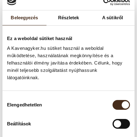
Beleegyezés
Részletek
A sütikről
Ez a weboldal sütiket használ
A Kavenagyker.hu sütiket használ a weboldal
TERMÉKLEÍRÁS
működtetése, használatának megkönnyítése és a
felhasználói élmény javítása érdekében. Célunk, hogy
Erőteljes karakter, bársonyos crema, a Dallmayr Home
minél teljesebb szolgáltatást nyújthassunk
Barista Caffé Crema Forte egy kiváló minőségű szemes
látogatóinknak.
kávékeverék. A hosszú és sötét pörkölési eljárás
eredményeként egy intenzív, testes ízvilágú kávét kapunk,
alacsony savtartalommal. Ideális választás azok számára, akik
Hozzájárulás
az erőteljes, karakteres kávékat kedvelik, legyen szó
Elengedhetetlen
kiválasztása
eszpresszóról, cappuccinóról vagy latte macchiatóról.
Beállítások
Tulajdonságai: