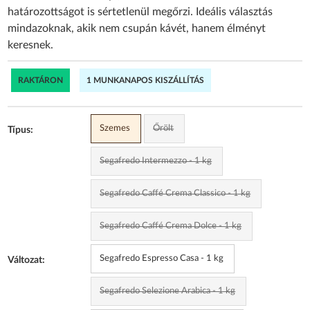
határozottságot is sértetlenül megőrzi. Ideális választás
mindazoknak, akik nem csupán kávét, hanem élményt
keresnek.
RAKTÁRON
1 MUNKANAPOS KISZÁLLÍTÁS
Szemes
Őrölt
Típus:
Segafredo Intermezzo - 1 kg
Segafredo Caffé Crema Classico - 1 kg
Segafredo Caffé Crema Dolce - 1 kg
Segafredo Espresso Casa - 1 kg
Változat:
Segafredo Selezione Arabica - 1 kg