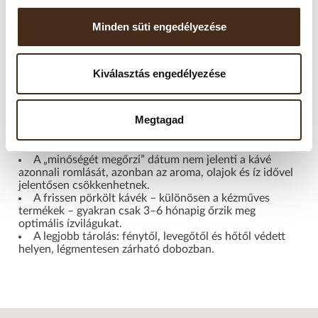
A kávét hűvös, száraz, fénytől védett helyen, légmentesen
zárható tárolóban ajánlott tartani.
Minden süti engedélyezése
Felbontás után javasolt 2–4 héten belül elfogyasztani, mivel
a szemes kávé gyorsan veszít aromájából. A fagyasztás nem
Kiválasztás engedélyezése
ajánlott, mivel a nedvesség károsíthatja az aromákat. Kérjük,
ne tárolja hűtőszekrényben sem.
Megtagad
Fontos tudni!
A „minőségét megőrzi” dátum nem jelenti a kávé
azonnali romlását, azonban az aroma, olajok és íz idővel
jelentősen csökkenhetnek.
A frissen pörkölt kávék – különösen a kézműves
termékek – gyakran csak 3–6 hónapig őrzik meg
optimális ízvilágukat.
A legjobb tárolás: fénytől, levegőtől és hőtől védett
helyen, légmentesen zárható dobozban.