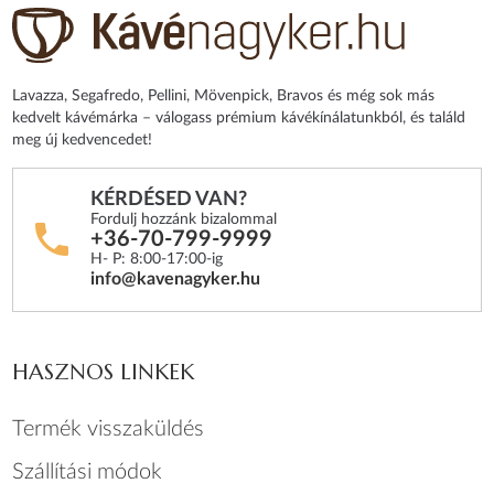
Lavazza, Segafredo, Pellini, Mövenpick, Bravos és még sok más
kedvelt kávémárka – válogass prémium kávékínálatunkból, és találd
meg új kedvencedet!
KÉRDÉSED VAN?
Fordulj hozzánk bizalommal
+36-70-799-9999
H- P: 8:00-17:00-ig
info@kavenagyker.hu
HASZNOS LINKEK
Termék visszaküldés
Szállítási módok