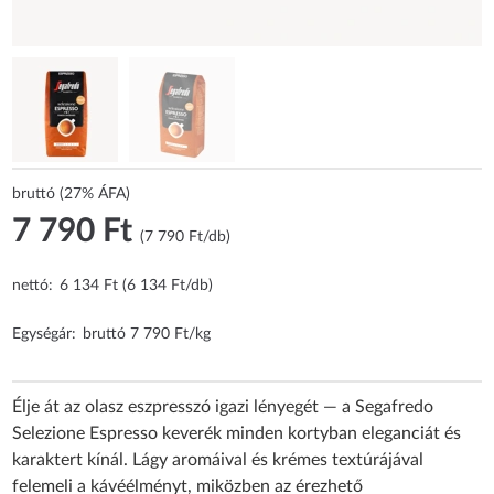
bruttó (27% ÁFA)
7 790 Ft
(7 790 Ft/db)
nettó:
6 134 Ft (6 134 Ft/db)
Egységár:
bruttó 7 790 Ft/kg
Élje át az olasz eszpresszó igazi lényegét — a Segafredo
Selezione Espresso keverék minden kortyban eleganciát és
karaktert kínál. Lágy aromáival és krémes textúrájával
felemeli a kávéélményt, miközben az érezhető