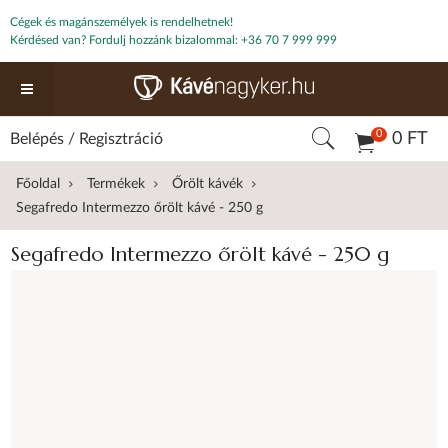
Cégek és magánszemélyek is rendelhetnek!
Kérdésed van? Fordulj hozzánk bizalommal:
+36 70 7 999 999
0
0 FT
Belépés
/
Regisztráció
Főoldal
Termékek
Őrölt kávék
Segafredo Intermezzo őrölt kávé - 250 g
Segafredo Intermezzo őrölt kávé - 250 g