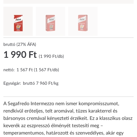
bruttó (27% ÁFA)
1 990 Ft
(1 990 Ft/db)
nettó:
1 567 Ft (1 567 Ft/db)
Egységár:
bruttó 7 960 Ft/kg
A Segafredo Intermezzo nem ismer kompromisszumot,
rendkívül erőteljes, telt aromával, tüzes karakterrel és
bársonyos cremával kényezteti érzékeit. Ez a klasszikus olasz
keverék az eszpresszó élményét testesíti meg –
temperamentumos, határozott és szenvedélyes, akár egy