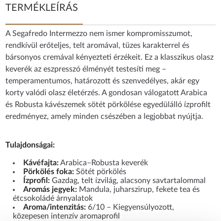
TERMÉKLEÍRÁS
A Segafredo Intermezzo nem ismer kompromisszumot,
rendkívül erőteljes, telt aromával, tüzes karakterrel és
bársonyos cremával kényezteti érzékeit. Ez a klasszikus olasz
keverék az eszpresszó élményét testesíti meg –
temperamentumos, határozott és szenvedélyes, akár egy
korty valódi olasz életérzés. A gondosan válogatott Arabica
és Robusta kávészemek sötét pörkölése egyedülálló ízprofilt
eredményez, amely minden csészében a legjobbat nyújtja.
Tulajdonságai:
Kávéfajta:
Arabica–Robusta keverék
Pörkölés foka:
Sötét pörkölés
Ízprofil:
Gazdag, telt ízvilág, alacsony savtartalommal
Aromás jegyek:
Mandula, juharszirup, fekete tea és
étcsokoládé árnyalatok
Aroma/intenzitás:
6/10 – Kiegyensúlyozott,
közepesen intenzív aromaprofil