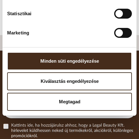
A legjobb tárolás: fénytől, levegőtől és hőtől védett
helyen, légmentesen zárható dobozban.
Statisztikai
Marketing
Minden süti engedélyezése
IRATKOZZ FEL HÍRLEVELÜNKRE:
Kiválasztás engedélyezése
Legfrissebb termékek, akciók és eladások
Megtagad
Kattints ide, ha hozzájárulsz ahhoz, hogy a Legal Beauty Kft.
hírlevelet küldhessen neked új termékekről, akciókról, különleges
promóciókról.