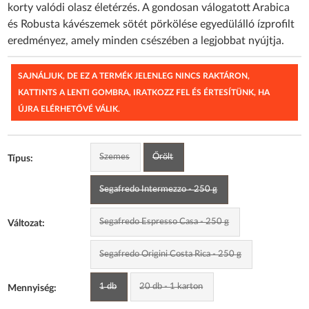
korty valódi olasz életérzés. A gondosan válogatott Arabica
és Robusta kávészemek sötét pörkölése egyedülálló ízprofilt
eredményez, amely minden csészében a legjobbat nyújtja.
SAJNÁLJUK, DE EZ A TERMÉK JELENLEG NINCS RAKTÁRON,
KATTINTS A LENTI GOMBRA, IRATKOZZ FEL ÉS ÉRTESÍTÜNK, HA
ÚJRA ELÉRHETŐVÉ VÁLIK.
Szemes
Őrölt
Típus:
Segafredo Intermezzo - 250 g
Segafredo Espresso Casa - 250 g
Változat:
Segafredo Origini Costa Rica - 250 g
1 db
20 db - 1 karton
Mennyiség: