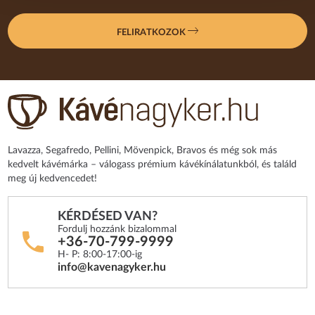
FELIRATKOZOK
Lavazza, Segafredo, Pellini, Mövenpick, Bravos és még sok más
kedvelt kávémárka – válogass prémium kávékínálatunkból, és találd
meg új kedvencedet!
KÉRDÉSED VAN?
Fordulj hozzánk bizalommal
+36-70-799-9999
H- P: 8:00-17:00-ig
info@kavenagyker.hu