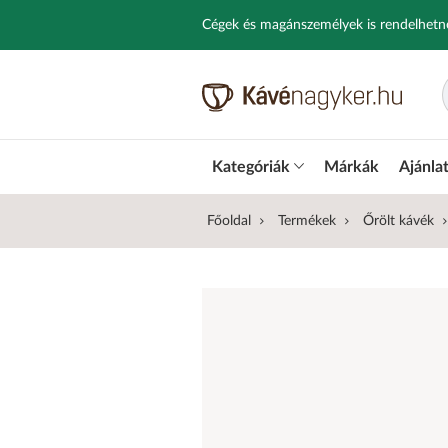
Cégek és magánszemélyek is rendelhetn
Kategóriák
Márkák
Ajánla
Főoldal
Termékek
Őrölt kávék