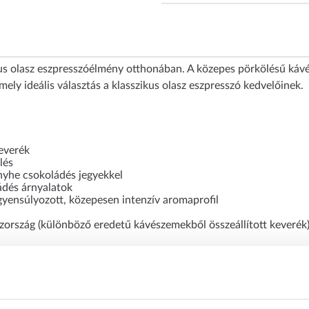
s olasz eszpresszóélmény otthonában. A közepes pörkölésű kávé g
mely ideális választás a klasszikus olasz eszpresszó kedvelőinek.
everék
lés
enyhe csokoládés jegyekkel
dés árnyalatok
yensúlyozott, közepesen intenzív aromaprofil
ország (különböző eredetű kávészemekből összeállított keverék
tt helyen, légmentesen zárható tárolóban ajánlott tartani.
elül elfogyasztani, mivel az őrölt kávé gyorsan veszít aromájából