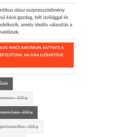
ntikus olasz eszpresszóélmény
ű kávé gazdag, telt ízvilággal és
delkezik, amely ideális választás a
dvelőinek.
ENLEG NINCS RAKTÁRON, KATTINTS A
 ÉRTESÍTÜNK, HA ÚJRA ELÉRHETŐVÉ
Őrölt
ermezzo - 250 g
resso Casa - 250 g
ini Costa Rica - 250 g