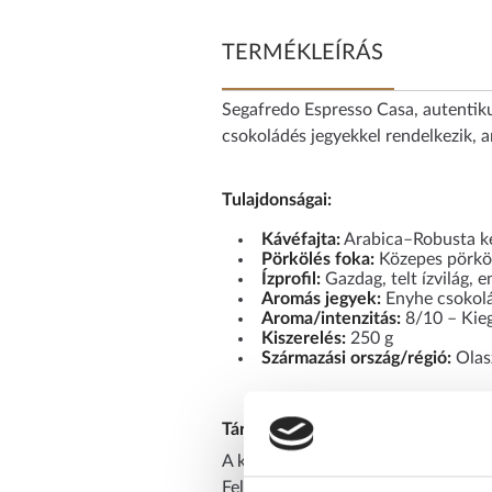
TERMÉKLEÍRÁS
Segafredo Espresso Casa, autentiku
csokoládés jegyekkel rendelkezik, a
Tulajdonságai:
Kávéfajta:
Arabica–Robusta k
Pörkölés foka:
Közepes pörkö
Ízprofil:
Gazdag, telt ízvilág, 
Aromás jegyek:
Enyhe csokolá
Aroma/intenzitás:
8/10 – Kieg
Kiszerelés:
250 g
Származási ország/régió:
Olasz
Tárolási javaslat:
A kávét hűvös, száraz, fénytől véde
Felbontás után javasolt 1–2 héten b