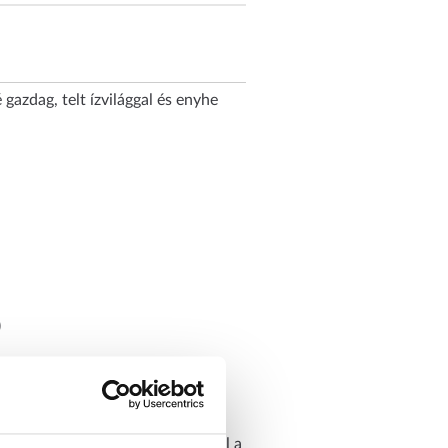
azdag, telt ízvilággal és enyhe
)
. A fagyasztás nem ajánlott, mivel a