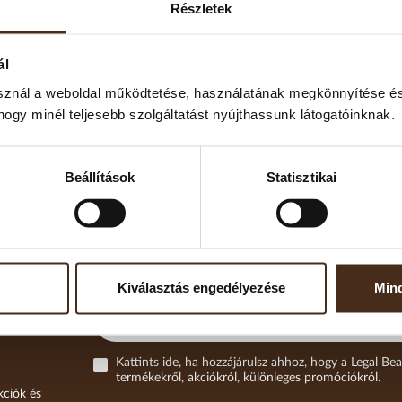
Részletek
. Kérjük, ne tárolja hűtőszekrényben sem.
ál
sznál a weboldal működtetése, használatának megkönnyítése és
em jelenti a kávé azonnali romlását, azonban az aroma, olajok és
hogy minél teljesebb szolgáltatást nyújthassunk látogatóinknak.
önösen a kézműves termékek – gyakran csak 3–6 hónapig őrzik meg
vegőtől és hőtől védett helyen, légmentesen zárható dobozban.
Beállítások
Statisztikai
Kiválasztás engedélyezése
Mind
Kattints ide, ha hozzájárulsz ahhoz, hogy a Legal Bea
termékekről, akciókról, különleges promóciókról.
kciók és