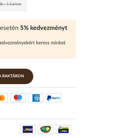
b - 1 karton
 esetén
5% kedvezményt
kedvezményekért keress minket
RA RAKTÁRON