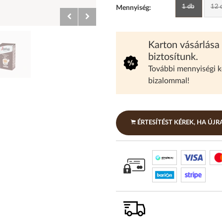
1 db
12 d
Mennyiség:
Karton vásárlása
biztosítunk.
További mennyiségi 
bizalommal!
ÉRTESÍTÉST KÉREK, HA ÚJ