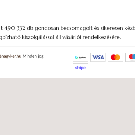
nt 490 332 db gondosan becsomagolt és sikeresen kézbe
bízható kiszolgálással áll vásárlói rendelkezésére.
énagyker.hu
Minden jog