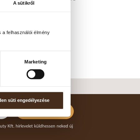
A sütikről
 a felhasználói élmény
 íz idővel jelentősen
 optimális ízvilágukat.
Marketing
en süti engedélyezése
FELIRATKOZOK
uty Kft. hírlevelet küldhessen neked új