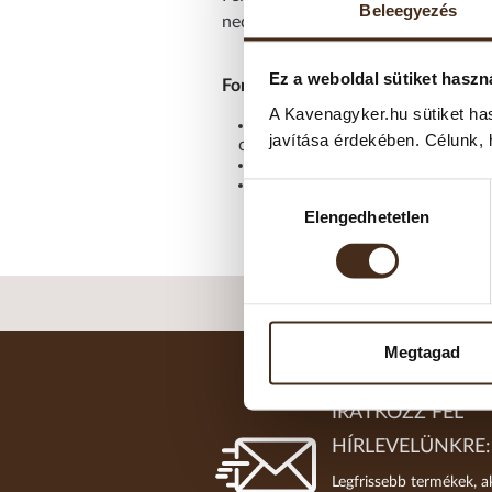
Beleegyezés
nedvesség károsíthatja az aromákat
Ez a weboldal sütiket haszn
Fontos tudni!
A Kavenagyker.hu sütiket ha
A „minőségét megőrzi” dátum n
javítása érdekében. Célunk, 
csökkenhetnek.
A frissen pörkölt kávék – kül
A legjobb tárolás: fénytől, le
Hozzájárulás
Elengedhetetlen
kiválasztása
Megtagad
IRATKOZZ FEL
HÍRLEVELÜNKRE:
Legfrissebb termékek, a