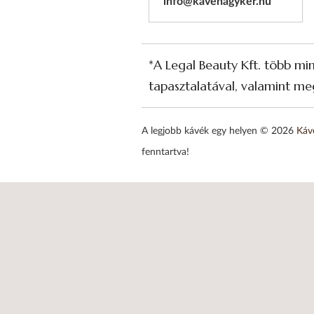
info@kavenagyker.hu
*A Legal Beauty Kft. több mi
tapasztalatával, valamint meg
A legjobb kávék egy helyen © 2026
Káv
fenntartva!