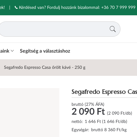
ek!
|
Kérdésed van? Fordulj hozzánk bizalommal:
+36 70 7 999 999
taink
Segítség a választáshoz
Segafredo Espresso Casa őrölt kávé - 250 g
Segafredo Espresso Cas
bruttó (27% ÁFA)
2 090 Ft
(2 090 Ft/db)
nettó:
1 646 Ft (1 646 Ft/db)
Egységár:
bruttó 8 360 Ft/kg