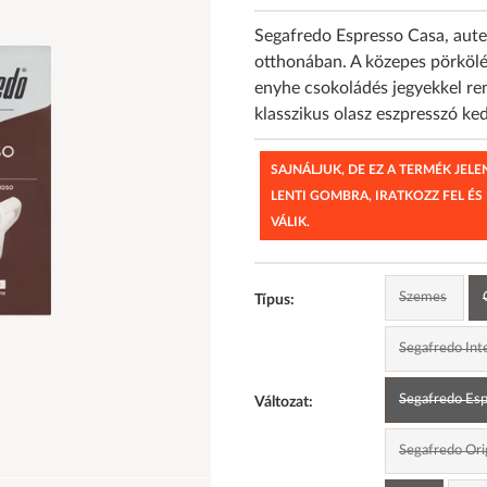
Segafredo Espresso Casa, aute
otthonában. A közepes pörkölés
enyhe csokoládés jegyekkel ren
klasszikus olasz eszpresszó ke
SAJNÁLJUK, DE EZ A TERMÉK JEL
LENTI GOMBRA, IRATKOZZ FEL ÉS
VÁLIK.
Szemes
Típus:
Segafredo Int
Segafredo Esp
Változat:
Segafredo Orig