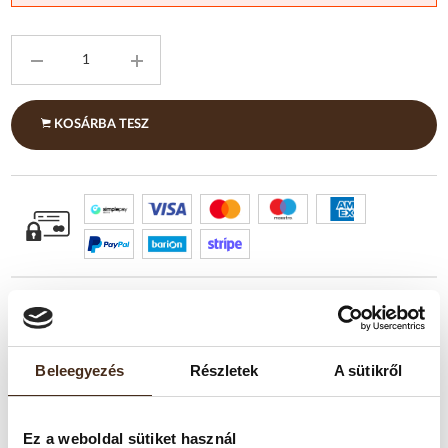
KOSÁRBA TESZ
Beleegyezés
Részletek
A sütikről
TERMÉKLEÍRÁS
Ez a weboldal sütiket használ
Erőteljes ízvilág, gazdag aromák, a karakteres kávéélmény