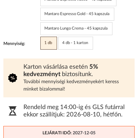
Mantaro Espresso Gold - 45 kapszula
Mantaro Lungo Crema - 45 kapszula
1 db
4 db - 1 karton
Mennyiség:
Karton vásárlása esetén
5%
kedvezményt
biztosítunk.
További mennyiségi kedvezményekért keress
minket bizalommal!
Rendeld meg 14:00-ig és GLS futárral
ekkor szállítjuk:
2026-08-10
,
hétfőn
.
LEJÁRATI IDŐ
: 2027-12-05