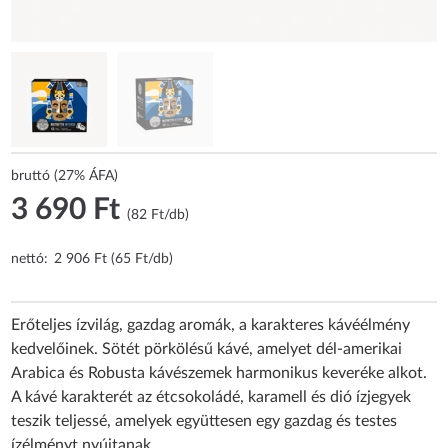
bruttó (27% ÁFA)
3 690 Ft
(82 Ft/db)
nettó:
2 906 Ft (65 Ft/db)
Erőteljes ízvilág, gazdag aromák, a karakteres kávéélmény
kedvelőinek. Sötét pörkölésű kávé, amelyet dél-amerikai
Arabica és Robusta kávészemek harmonikus keveréke alkot.
A kávé karakterét az étcsokoládé, karamell és dió ízjegyek
teszik teljessé, amelyek együttesen egy gazdag és testes
ízélményt nyújtanak.