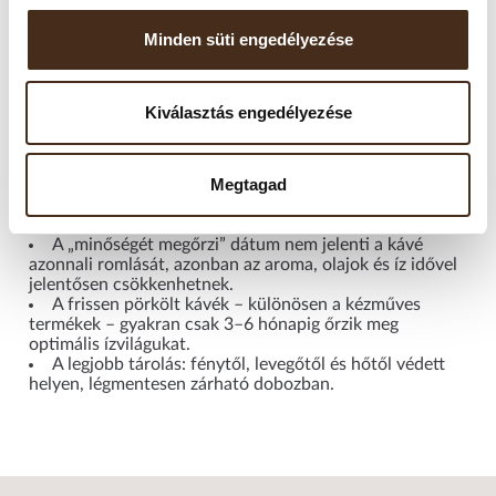
Tárolási javaslat:
A kapszulákat száraz, hűvös, fénytől védett helyen tárolja.
Minden süti engedélyezése
Ne tegye ki közvetlen napfénynek, magas hőmérsékletnek
vagy párának. A csomagolás felbontása után is őrzik
Kiválasztás engedélyezése
aromájukat, de a legjobb élmény érdekében javasolt 6-12
hónapon belül elfogyasztani.
Megtagad
Fontos tudni!
A „minőségét megőrzi” dátum nem jelenti a kávé
azonnali romlását, azonban az aroma, olajok és íz idővel
jelentősen csökkenhetnek.
A frissen pörkölt kávék – különösen a kézműves
termékek – gyakran csak 3–6 hónapig őrzik meg
optimális ízvilágukat.
A legjobb tárolás: fénytől, levegőtől és hőtől védett
helyen, légmentesen zárható dobozban.