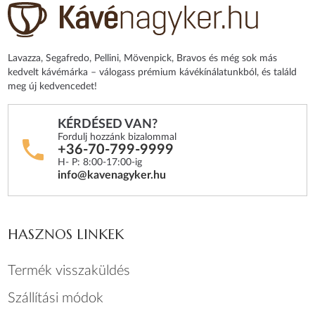
Lavazza, Segafredo, Pellini, Mövenpick, Bravos és még sok más
kedvelt kávémárka – válogass prémium kávékínálatunkból, és találd
meg új kedvencedet!
KÉRDÉSED VAN?
Fordulj hozzánk bizalommal
+36-70-799-9999
H- P: 8:00-17:00-ig
info@kavenagyker.hu
HASZNOS LINKEK
Termék visszaküldés
Szállítási módok