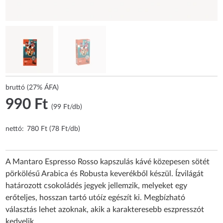
bruttó (27% ÁFA)
990 Ft
(99 Ft/db)
nettó:
780 Ft (78 Ft/db)
A Mantaro Espresso Rosso kapszulás kávé közepesen sötét
pörkölésű Arabica és Robusta keverékből készül. Ízvilágát
határozott csokoládés jegyek jellemzik, melyeket egy
erőteljes, hosszan tartó utóíz egészít ki. Megbízható
választás lehet azoknak, akik a karakteresebb eszpresszót
kedvelik.