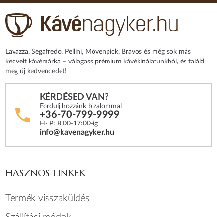
Lavazza, Segafredo, Pellini, Mövenpick, Bravos és még sok más
kedvelt kávémárka – válogass prémium kávékínálatunkból, és találd
meg új kedvencedet!
KÉRDÉSED VAN?
Fordulj hozzánk bizalommal
+36-70-799-9999
H- P: 8:00-17:00-ig
info@kavenagyker.hu
HASZNOS LINKEK
Termék visszaküldés