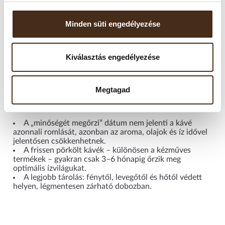
Tárolási javaslat:
Minden süti engedélyezése
A kapszulákat száraz, hűvös, fénytől védett helyen tárolja.
Ne tegye ki közvetlen napfénynek, magas hőmérsékletnek
vagy párának. A csomagolás felbontása után is őrzik
Kiválasztás engedélyezése
aromájukat, de a legjobb élmény érdekében javasolt 6-12
hónapon belül elfogyasztani.
Megtagad
Fontos tudni!
A „minőségét megőrzi” dátum nem jelenti a kávé
azonnali romlását, azonban az aroma, olajok és íz idővel
jelentősen csökkenhetnek.
A frissen pörkölt kávék – különösen a kézműves
termékek – gyakran csak 3–6 hónapig őrzik meg
optimális ízvilágukat.
A legjobb tárolás: fénytől, levegőtől és hőtől védett
helyen, légmentesen zárható dobozban.