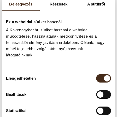
Beleegyezés
Részletek
A sütikről
Ez a weboldal sütiket használ
TERMÉKLEÍRÁS
A Kavenagyker.hu sütiket használ a weboldal
működtetése, használatának megkönnyítése és a
Engedje, hogy minden korty lágy krémmel és harmonikus
felhasználói élmény javítása érdekében. Célunk, hogy
karakterrel ragadja magával! A Lavazza Super Crema kávé a
minél teljesebb szolgáltatást nyújthassunk
letisztult eleganciát hozza el a csészébe, gazdag aromáival és
látogatóinknak.
telt ízvilágával. Tökéletes választás azoknak, akik
kiegyensúlyozott, mégis karakteres eszpresszóra vágynak.
Hozzájárulás
Elengedhetetlen
kiválasztása
Tulajdonságai:
Kávéfajta:
Robusta–Arabica keverék
Beállítások
Összetétel:
60% Arabica, 40% Robusta
Pörkölés:
Közepes pörkölés
Ízprofil:
Lágy, harmonikus karakter: méz és szárított
gyümölcs aromák mellett mandulás jegyek
Statisztikai
Aromás jegyek:
Méz, mandula, szárított gyümölcs,