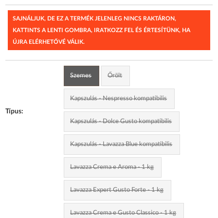
SAJNÁLJUK, DE EZ A TERMÉK JELENLEG NINCS RAKTÁRON,
KATTINTS A LENTI GOMBRA, IRATKOZZ FEL ÉS ÉRTESÍTÜNK, HA
ÚJRA ELÉRHETŐVÉ VÁLIK.
Szemes
Őrölt
Kapszulás - Nespresso kompatibilis
Típus:
Kapszulás - Dolce Gusto kompatibilis
Kapszulás - Lavazza Blue kompatibilis
Lavazza Crema e Aroma - 1 kg
Lavazza Expert Gusto Forte - 1 kg
Lavazza Crema e Gusto Classico - 1 kg