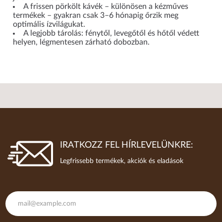
A frissen pörkölt kávék – különösen a kézműves
termékek – gyakran csak 3–6 hónapig őrzik meg
optimális ízvilágukat.
A legjobb tárolás: fénytől, levegőtől és hőtől védett
helyen, légmentesen zárható dobozban.
IRATKOZZ FEL HÍRLEVELÜNKRE:
Legfrissebb termékek, akciók és eladások