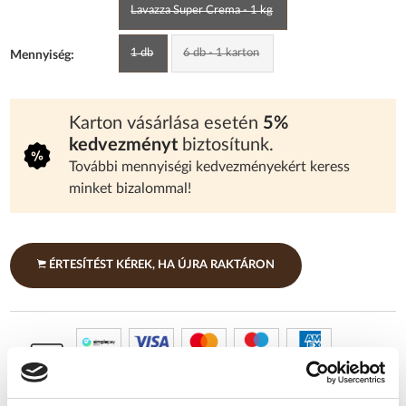
Lavazza Super Crema - 1 kg
1 db
6 db - 1 karton
Mennyiség:
Karton vásárlása esetén
5%
kedvezményt
biztosítunk.
További mennyiségi kedvezményekért keress
minket bizalommal!
ÉRTESÍTÉST KÉREK, HA ÚJRA RAKTÁRON