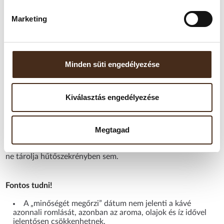
enyhén diós árnyalatok
Aroma/intenzitás:
8/10 – Telt, kiegyensúlyozott,
Marketing
aromagazdag élmény
Kiszerelés:
1 kg
Származási ország/régió:
Olaszország (különböző
eredetű kávészemekből összeállított keverék)
Minden süti engedélyezése
Tárolási javaslat:
A kávét hűvös, száraz, fénytől védett helyen, légmentesen
Kiválasztás engedélyezése
zárható tárolóban ajánlott tartani.
Felbontás után javasolt 2–4 héten belül elfogyasztani, mivel
Megtagad
a szemes kávé gyorsan veszít aromájából. A fagyasztás nem
ajánlott, mivel a nedvesség károsíthatja az aromákat. Kérjük,
ne tárolja hűtőszekrényben sem.
Fontos tudni!
A „minőségét megőrzi” dátum nem jelenti a kávé
azonnali romlását, azonban az aroma, olajok és íz idővel
jelentősen csökkenhetnek.