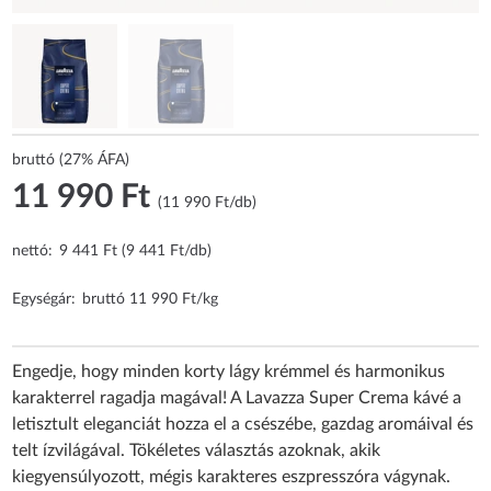
bruttó (27% ÁFA)
11 990 Ft
(11 990 Ft/db)
nettó:
9 441 Ft (9 441 Ft/db)
Egységár:
bruttó 11 990 Ft/kg
Engedje, hogy minden korty lágy krémmel és harmonikus
karakterrel ragadja magával! A Lavazza Super Crema kávé a
letisztult eleganciát hozza el a csészébe, gazdag aromáival és
telt ízvilágával. Tökéletes választás azoknak, akik
kiegyensúlyozott, mégis karakteres eszpresszóra vágynak.