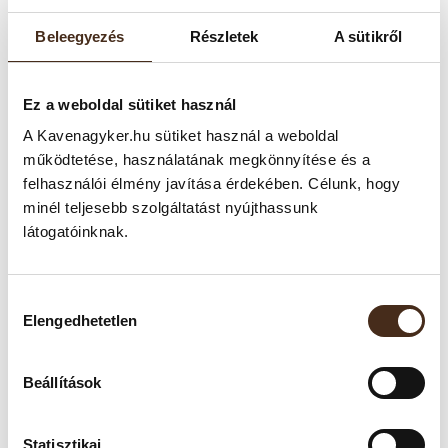
Beleegyezés
Részletek
A sütikről
Ez a weboldal sütiket használ
A Kavenagyker.hu sütiket használ a weboldal
működtetése, használatának megkönnyítése és a
TERMÉKLEÍRÁS
felhasználói élmény javítása érdekében. Célunk, hogy
minél teljesebb szolgáltatást nyújthassunk
Engedje, hogy minden csésze maga legyen az olasz karakter!
látogatóinknak.
A Lavazza Crema e Gusto Forte egy testes, érzéki élmény,
mely gazdag aromáival és markáns karakterével pillanatok
alatt magával ragad. Ideális választás azoknak, akik kávéban
Hozzájárulás
nem ismernek kompromisszumot – igazi erős olasz
Elengedhetetlen
kiválasztása
klasszikus.
Beállítások
Tulajdonságai:
Kávéfajta:
Robusta–Arabica keverék
Statisztikai
Pörkölés:
Sötét pörkölés