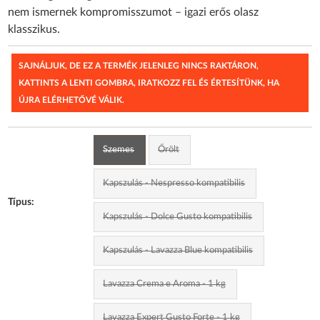
nem ismernek kompromisszumot – igazi erős olasz
klasszikus.
SAJNÁLJUK, DE EZ A TERMÉK JELENLEG NINCS RAKTÁRON,
KATTINTS A LENTI GOMBRA, IRATKOZZ FEL ÉS ÉRTESÍTÜNK, HA
ÚJRA ELÉRHETŐVÉ VÁLIK.
Szemes
Őrölt
Kapszulás - Nespresso kompatibilis
Típus:
Kapszulás - Dolce Gusto kompatibilis
Kapszulás - Lavazza Blue kompatibilis
Lavazza Crema e Aroma - 1 kg
Lavazza Expert Gusto Forte - 1 kg