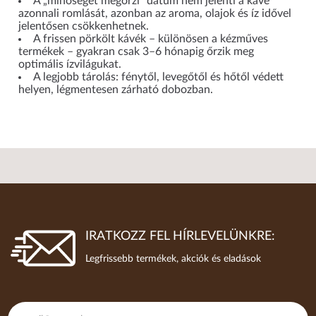
A „minőségét megőrzi” dátum nem jelenti a kávé
azonnali romlását, azonban az aroma, olajok és íz idővel
jelentősen csökkenhetnek.
A frissen pörkölt kávék – különösen a kézműves
termékek – gyakran csak 3–6 hónapig őrzik meg
optimális ízvilágukat.
A legjobb tárolás: fénytől, levegőtől és hőtől védett
helyen, légmentesen zárható dobozban.
IRATKOZZ FEL HÍRLEVELÜNKRE:
Legfrissebb termékek, akciók és eladások