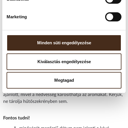
Ízprofil:
Testes, karakteres – csokoládés tónusokkal,
enyhén pörkölt karakterrel
Aromás jegyek:
Étcsokoládé, karamella, pirított dió
Marketing
Aroma/intenzitás:
9/10 – Telített, erőteljes
aromagazdagság, karakteres
Kiszerelés:
1 kg
Származási ország/régió:
Olaszország (különböző
eredetű kávészemekből összeállított keverék)
Minden süti engedélyezése
Tárolási javaslat:
Kiválasztás engedélyezése
A kávét hűvös, száraz, fénytől védett helyen, légmentesen
zárható tárolóban ajánlott tartani.
Megtagad
Felbontás után javasolt 2–4 héten belül elfogyasztani, mivel
a szemes kávé gyorsan veszít aromájából. A fagyasztás nem
ajánlott, mivel a nedvesség károsíthatja az aromákat. Kérjük,
ne tárolja hűtőszekrényben sem.
Fontos tudni!