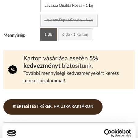
Lavazza Qualitá Rossa - 1 kg
Lavazza Super Crema - 1 kg
1 db
6 db - 1 karton
Mennyiség:
Karton vásárlása esetén
5%
kedvezményt
biztosítunk.
További mennyiségi kedvezményekért keress
minket bizalommal!
ÉRTESÍTÉST KÉREK, HA ÚJRA RAKTÁRON