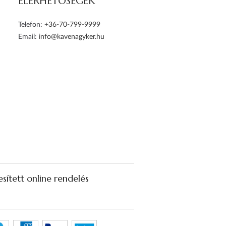
ELÉRHETŐSÉGEK
Telefon:
+36-70-799-9999
Email:
info@kavenagyker.hu
sített online rendelés