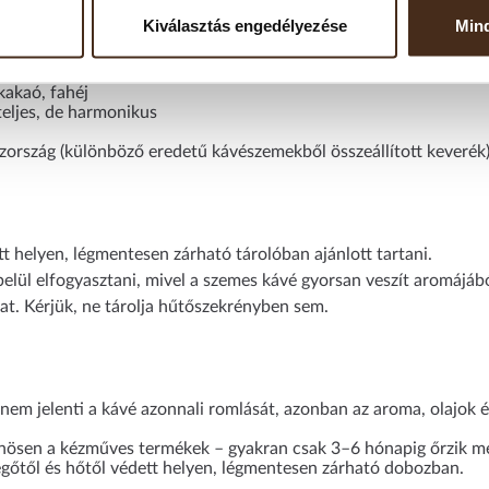
everék
Kiválasztás engedélyezése
Mind
 Robusta
tt karakter gyümölcsös, kakaós és fahéjas árnyalatokkal
akaó, fahéj
eljes, de harmonikus
ország (különböző eredetű kávészemekből összeállított keverék
tt helyen, légmentesen zárható tárolóban ajánlott tartani.
elül elfogyasztani, mivel a szemes kávé gyorsan veszít aromájábó
at. Kérjük, ne tárolja hűtőszekrényben sem.
em jelenti a kávé azonnali romlását, azonban az aroma, olajok és
önösen a kézműves termékek – gyakran csak 3–6 hónapig őrzik meg
vegőtől és hőtől védett helyen, légmentesen zárható dobozban.