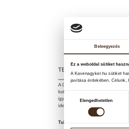
Beleegyezés
Ez a weboldal sütiket haszn
TERMÉKLEÍRÁS
A Kavenagyker.hu sütiket ha
javítása érdekében. Célunk, 
A Caffé Vergnano Espresso Decaffei
koffeint mellőznék. A prémium Arab
Hozzájárulás
így megőrzi teljes, kiegyensúlyozo
Elengedhetetlen
kiválasztása
ideális esti fogyasztásra is.
Tulajdonságai: