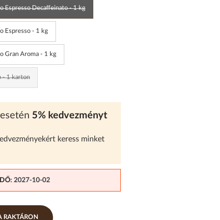
o Espresso Decaffeinato - 1 kg
o Espresso - 1 kg
o Gran Aroma - 1 kg
 - 1 karton
 esetén
5% kedvezményt
kedvezményekért keress minket
IDŐ
: 2027-10-02
RA RAKTÁRON