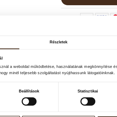
Részletek
ál
sznál a weboldal működtetése, használatának megkönnyítése és
hogy minél teljesebb szolgáltatást nyújthassunk látogatóinknak.
nato tökéletes választás azoknak, akik a kávé gazdag aromájáró
ica és Robusta szemekből készült keveréket természetes koffeinme
tt ízvilágát. Gyümölcsös, enyhén kakaós és fűszeres jegyei lágya
Beállítások
Statisztikai