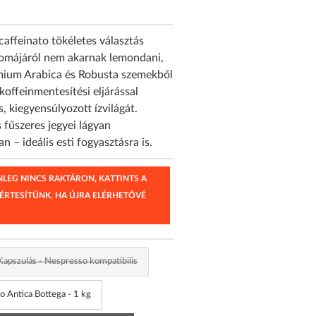
affeinato tökéletes választás
romájáról nem akarnak lemondani,
émium Arabica és Robusta szemekből
koffeinmentesítési eljárással
s, kiegyensúlyozott ízvilágát.
fűszeres jegyei lágyan
 – ideális esti fogyasztásra is.
ENLEG NINCS RAKTÁRON, KATTINTS A
 ÉRTESÍTÜNK, HA ÚJRA ELÉRHETŐVÉ
Kapszulás - Nespresso kompatibilis
o Antica Bottega - 1 kg