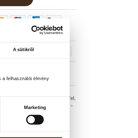
A sütikről
 a felhasználói élmény
l nem akarnak lemondani, de a
ntesítési eljárással dolgozzák fel,
n bontakoznak ki minden kortyban –
Marketing