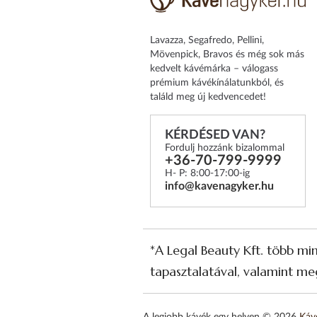
Lavazza, Segafredo, Pellini,
Mövenpick, Bravos és még sok más
kedvelt kávémárka – válogass
prémium kávékínálatunkból, és
találd meg új kedvencedet!
KÉRDÉSED VAN?
Fordulj hozzánk bizalommal
+36-70-799-9999
H- P: 8:00-17:00-ig
info@kavenagyker.hu
*A Legal Beauty Kft. több mi
tapasztalatával, valamint meg