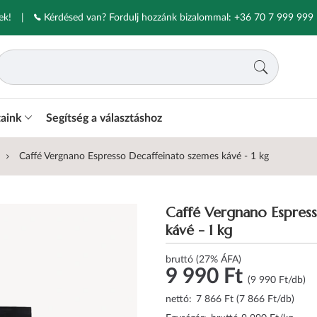
ek!
|
Kérdésed van? Fordulj hozzánk bizalommal:
+36 70 7 999 999
taink
Segítség a választáshoz
Caffé Vergnano Espresso Decaffeinato szemes kávé - 1 kg
Caffé Vergnano Espres
kávé - 1 kg
bruttó (27% ÁFA)
9 990 Ft
(9 990 Ft/db)
nettó:
7 866 Ft (7 866 Ft/db)