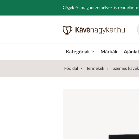
Cégek és magánszemélyek is rendelhetn
Kategóriák
Márkák
Ajánla
Főoldal
Termékek
Szemes kávék