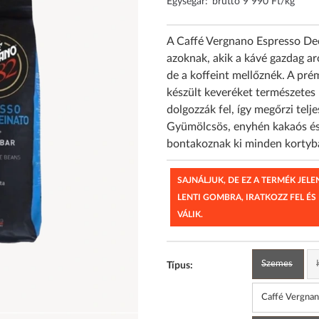
Egységár:
bruttó 9 990 Ft/kg
A Caffé Vergnano Espresso Dec
azoknak, akik a kávé gazdag a
de a koffeint mellőznék. A pr
készült keveréket természetes 
dolgozzák fel, így megőrzi telje
Gyümölcsös, enyhén kakaós és 
bontakoznak ki minden kortyban
SAJNÁLJUK, DE EZ A TERMÉK JEL
LENTI GOMBRA, IRATKOZZ FEL ÉS
VÁLIK.
Szemes
Típus:
Caffé Vergnan