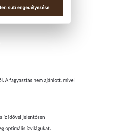
en süti engedélyezése
)
l. A fagyasztás nem ajánlott, mivel
 íz idővel jelentősen
 optimális ízvilágukat.