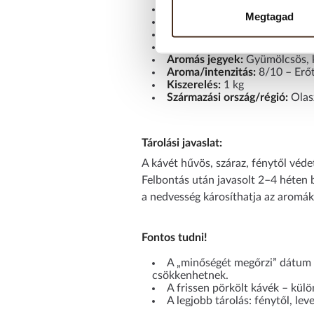
Kávéfajta:
Arabica–Robusta k
Megtagad
Összetétel:
80% Arabica, 20%
Pörkölés:
Közepes pörkölés
Ízprofil:
Teljes, kiegyensúlyozo
Aromás jegyek:
Gyümölcsös, k
Aroma/intenzitás:
8/10 – Erőt
Kiszerelés:
1 kg
Származási ország/régió:
Olasz
Tárolási javaslat:
A kávét hűvös, száraz, fénytől véde
Felbontás után javasolt 2–4 héten b
a nedvesség károsíthatja az aromák
Fontos tudni!
A „minőségét megőrzi” dátum n
csökkenhetnek.
A frissen pörkölt kávék – kül
A legjobb tárolás: fénytől, le