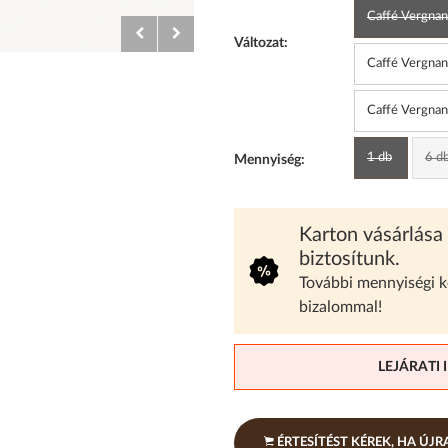
Caffé Vergnan
Változat:
Caffé Vergnan
Caffé Vergnan
1 db
6 db
Mennyiség:
Karton vásárlása
biztosítunk.
További mennyiségi 
bizalommal!
LEJÁRATI 
ÉRTESÍTÉST KÉREK, HA ÚJ