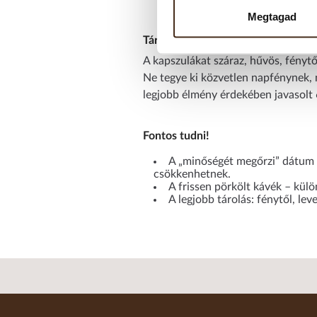
Megtagad
Tárolási javaslat:
A kapszulákat száraz, hűvös, fénytől
Ne tegye ki közvetlen napfénynek, 
legjobb élmény érdekében javasolt 
Fontos tudni!
A „minőségét megőrzi” dátum n
csökkenhetnek.
A frissen pörkölt kávék – kül
A legjobb tárolás: fénytől, le