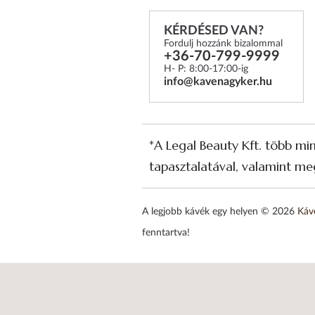
KÉRDÉSED VAN?
Fordulj hozzánk bizalommal
+36-70-799-9999
H- P: 8:00-17:00-ig
info@kavenagyker.hu
*A Legal Beauty Kft. több mi
tapasztalatával, valamint meg
A legjobb kávék egy helyen © 2026
Káv
fenntartva!