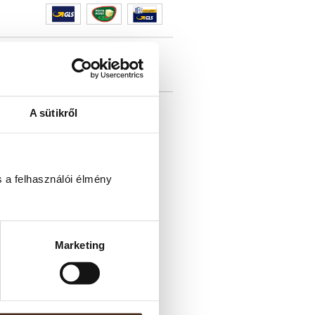
gfűszeges jegyek harmonikusan
A sütikről
emlékeztető illatjegyek hosszan
lkészítve is a barista minőséget
 a felhasználói élmény
Marketing
)