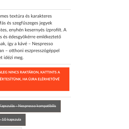
émes textúra és karakteres
-fás és szegfűszeges jegyek
tes, enyhén kesernyés ízprofilt. A
ós és édesgyökérre emlékeztető
ak, így a kávé – Nespresso
an – otthoni eszpresszógéppel
et idézi meg.
ENLEG NINCS RAKTÁRON, KATTINTS A
 ÉRTESÍTÜNK, HA ÚJRA ELÉRHETŐVÉ
Kapszulás - Nespresso kompatibilis
- 10 kapszula