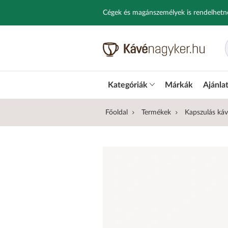
Cégek és magánszemélyek is rendelhetn
Kategóriák
Márkák
Ajánla
Főoldal
Termékek
Kapszulás ká