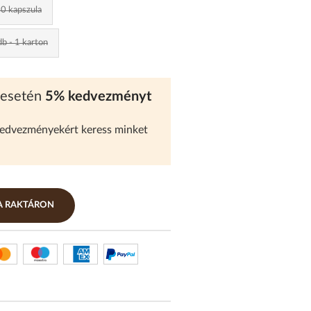
0 kapszula
b - 1 karton
 esetén
5% kedvezményt
kedvezményekért keress minket
RA RAKTÁRON