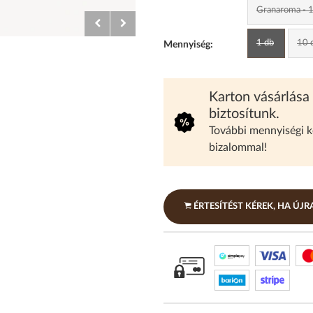
Granaroma - 1
1 db
10 d
Mennyiség:
Karton vásárlása
biztosítunk.
További mennyiségi 
bizalommal!
ÉRTESÍTÉST KÉREK, HA ÚJ