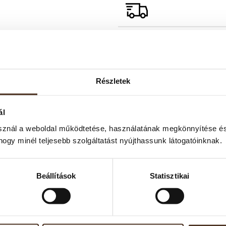
 textúra és karakteres aromavilág jellemzi. A gyantás-fás és sze
Részletek
nyés ízprofilt. A pörkölés során kialakuló kakaós és édesgyökérre 
o kompatibilis kapszulás formában – otthoni eszpresszógéppel e
ál
sznál a weboldal működtetése, használatának megkönnyítése és
hogy minél teljesebb szolgáltatást nyújthassunk látogatóinknak.
everék
t pörkölés
Beállítások
Statisztikai
ó csokoládés-diós jelleggel
t dió, fűszeres aromák
yensúlyozott, telt aroma
ország (különböző eredetű kávészemekből összeállított keverék