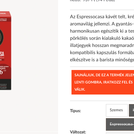
nettó:
937 Ft (94 Ft/db)
Az Espressocasa kávét telt, kr
aromavilág jellemzi. A gyantás
harmonikusan egészítik ki a tes
pörkölés során kialakuló kaka
illatjegyek hosszan megmaradn
kompatibilis kapszulás formáb
elkészítve is a barista minőség
SAJNÁLJUK, DE EZ A TERMÉK JEL
LENTI GOMBRA, IRATKOZZ FEL ÉS
VÁLIK.
Szemes
Típus:
Espressocasa 
Változat: