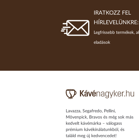
IRATKOZZ FEL
HÍRLEVELÜNKRE:
Legfrissebb termékek, a
eladások
Lavazza, Segafredo, Pellini,
Mövenpick, Bravos és még sok más
kedvelt kávémárka – válogass
prémium kávékínálatunkból, és
találd meg új kedvencedet!