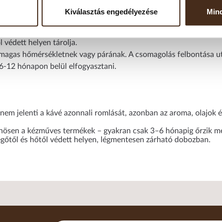
Kiválasztás engedélyezése
Mind
 védett helyen tárolja.
magas hőmérsékletnek vagy párának. A csomagolás felbontása utá
6-12 hónapon belül elfogyasztani.
em jelenti a kávé azonnali romlását, azonban az aroma, olajok és
önösen a kézműves termékek – gyakran csak 3–6 hónapig őrzik meg
vegőtől és hőtől védett helyen, légmentesen zárható dobozban.