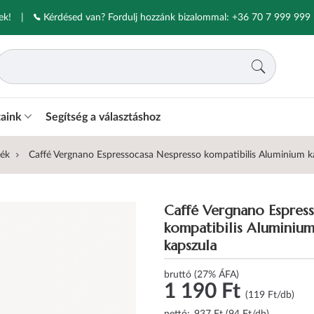
ek!
|
Kérdésed van? Fordulj hozzánk bizalommal:
+36 70 7 999 999
taink
Segítség a választáshoz
vék
Caffé Vergnano Espressocasa Nespresso kompatibilis Aluminium ka
Caffé Vergnano Espres
kompatibilis Aluminium
kapszula
bruttó (27% ÁFA)
1 190 Ft
(119 Ft/db)