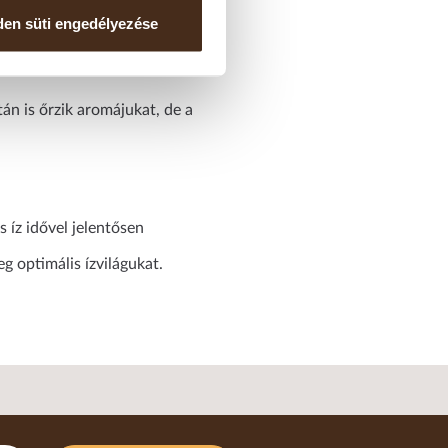
en süti engedélyezése
n is őrzik aromájukat, de a
 íz idővel jelentősen
 optimális ízvilágukat.