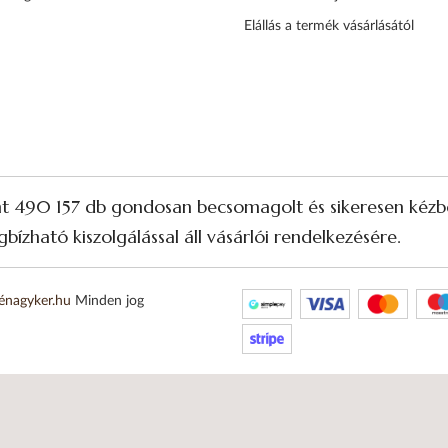
Elállás a termék vásárlásától
nt 490 157 db gondosan becsomagolt és sikeresen kézbe
bízható kiszolgálással áll vásárlói rendelkezésére.
énagyker.hu
Minden jog