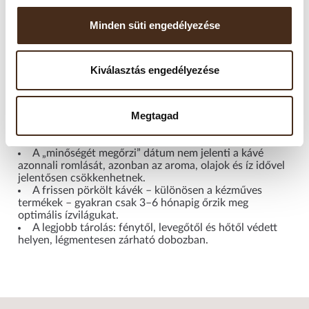
A kávét hűvös, száraz, fénytől védett helyen, légmentesen
zárható tárolóban ajánlott tartani.
Minden süti engedélyezése
Felbontás után javasolt 2–4 héten belül elfogyasztani, mivel
a szemes kávé gyorsan veszít aromájából. A fagyasztás nem
Kiválasztás engedélyezése
ajánlott, mivel a nedvesség károsíthatja az aromákat. Kérjük,
ne tárolja hűtőszekrényben sem.
Megtagad
Fontos tudni!
A „minőségét megőrzi” dátum nem jelenti a kávé
azonnali romlását, azonban az aroma, olajok és íz idővel
jelentősen csökkenhetnek.
A frissen pörkölt kávék – különösen a kézműves
termékek – gyakran csak 3–6 hónapig őrzik meg
optimális ízvilágukat.
A legjobb tárolás: fénytől, levegőtől és hőtől védett
helyen, légmentesen zárható dobozban.