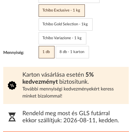
Tchibo Exclusive - 1 kg
Tchibo Gold Selection - 1kg
Tchibo Variazione - 1 kg
1 db
8 db - 1 karton
Mennyiség:
Karton vásárlása esetén
5%
kedvezményt
biztosítunk.
További mennyiségi kedvezményekért keress
minket bizalommal!
Rendeld meg most és GLS futárral
ekkor szállítjuk:
2026-08-11
,
kedden
.