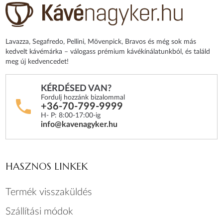
Lavazza, Segafredo, Pellini, Mövenpick, Bravos és még sok más
kedvelt kávémárka – válogass prémium kávékínálatunkból, és találd
meg új kedvencedet!
KÉRDÉSED VAN?
Fordulj hozzánk bizalommal
+36-70-799-9999
H- P: 8:00-17:00-ig
info@kavenagyker.hu
HASZNOS LINKEK
Termék visszaküldés
Szállítási módok