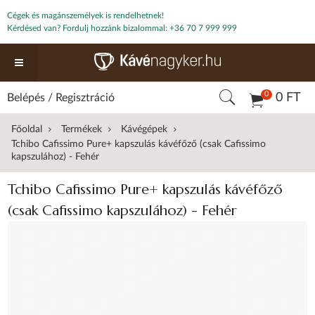
Cégek és magánszemélyek is rendelhetnek!
Kérdésed van? Fordulj hozzánk bizalommal:
+36 70 7 999 999
0
0 FT
Belépés
/
Regisztráció
Főoldal
Termékek
Kávégépek
Tchibo Cafissimo Pure+ kapszulás kávéfőző (csak Cafissimo
kapszulához) - Fehér
Tchibo Cafissimo Pure+ kapszulás kávéfőző
(csak Cafissimo kapszulához) - Fehér