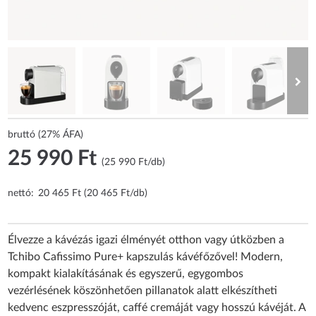
bruttó (27% ÁFA)
25 990 Ft
(25 990 Ft/db)
nettó:
20 465 Ft (20 465 Ft/db)
Élvezze a kávézás igazi élményét otthon vagy útközben a
Tchibo Cafissimo Pure+ kapszulás kávéfőzővel! Modern,
kompakt kialakításának és egyszerű, egygombos
vezérlésének köszönhetően pillanatok alatt elkészítheti
kedvenc eszpresszóját, caffé cremáját vagy hosszú kávéját. A