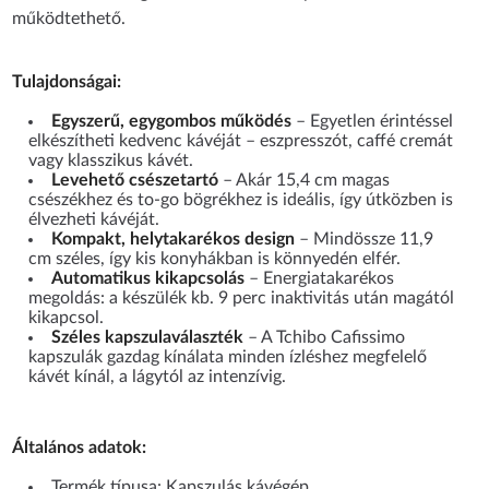
működtethető.
Tulajdonságai:
Egyszerű, egygombos működés
– Egyetlen érintéssel
elkészítheti kedvenc kávéját – eszpresszót, caffé cremát
vagy klasszikus kávét.
Levehető csészetartó
– Akár 15,4 cm magas
csészékhez és to-go bögrékhez is ideális, így útközben is
élvezheti kávéját.
Kompakt, helytakarékos design
– Mindössze 11,9
cm széles, így kis konyhákban is könnyedén elfér.
Automatikus kikapcsolás
– Energiatakarékos
megoldás: a készülék kb. 9 perc inaktivitás után magától
kikapcsol.
Széles kapszulaválaszték
– A Tchibo Cafissimo
kapszulák gazdag kínálata minden ízléshez megfelelő
kávét kínál, a lágytól az intenzívig.
Általános adatok:
Termék típusa: Kapszulás kávégép