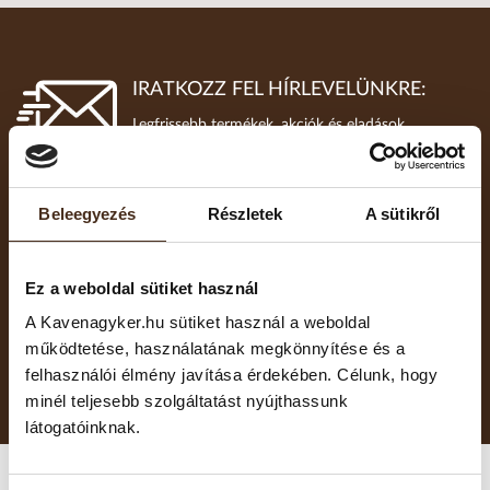
IRATKOZZ FEL HÍRLEVELÜNKRE:
Legfrissebb termékek, akciók és eladások
Beleegyezés
Részletek
A sütikről
Kattints ide, ha hozzájárulsz ahhoz, hogy a Legal Beauty Kft.
Ez a weboldal sütiket használ
hírlevelet küldhessen neked új termékekről, akciókról, különleges
promóciókról.
A Kavenagyker.hu sütiket használ a weboldal
működtetése, használatának megkönnyítése és a
FELIRATKOZOK
felhasználói élmény javítása érdekében. Célunk, hogy
minél teljesebb szolgáltatást nyújthassunk
látogatóinknak.