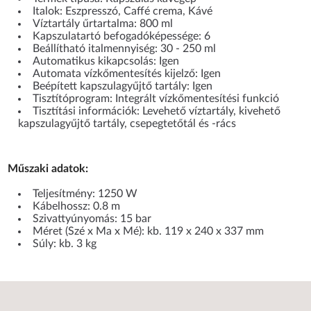
Italok: Eszpresszó, Caffé crema, Kávé
Víztartály űrtartalma: 800 ml
Kapszulatartó befogadóképessége: 6
Beállítható italmennyiség: 30 - 250 ml
Automatikus kikapcsolás: Igen
Automata vízkőmentesítés kijelző: Igen
Beépített kapszulagyűjtő tartály: Igen
Tisztítóprogram: Integrált vízkőmentesítési funkció
Tisztítási információk: Levehető víztartály, kivehető
kapszulagyűjtő tartály, csepegtetőtál és -rács
Műszaki adatok:
Teljesítmény: 1250 W
Kábelhossz: 0.8 m
Szivattyúnyomás: 15 bar
Méret (Szé x Ma x Mé): kb. 119 x 240 x 337 mm
Súly: kb. 3 kg