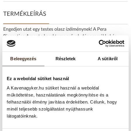
TERMÉKLEÍRÁS
Engedjen utat egy testes olasz ízélménynek! A Pera
Piacentino Argento karakteres erővel, dús aromákkal és
krémes textúrával lép színre – minden csészével egy olasz
pillanat tárul elénk. Ha szereti, hogy kávéja azonnal
megmutatja magát, ez a választás Önnek való.
Beleegyezés
Részletek
A sütikről
Tulajdonságai:
Ez a weboldal sütiket használ
Kávéfajta:
Robusta–Arabica keverék
A Kavenagyker.hu sütiket használ a weboldal
Összetétel:
30% Arabica, 70% Robusta
működtetése, használatának megkönnyítése és a
Pörkölés:
Közepes-sötét pörkölés
Ízprofil:
Testes, karakteres, erőteljes aromákkal
felhasználói élmény javítása érdekében. Célunk, hogy
Aromás jegyek:
Mogyorós, fás, enyhén pörkölt
minél teljesebb szolgáltatást nyújthassunk
tónusok, hosszú aromás utóíz
látogatóinknak.
Aroma/intenzitás:
8/10 – Aromagazdag, markáns,
kiegyensúlyozott karakter
Kiszerelés:
1 kg