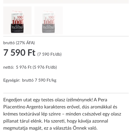
bruttó (27% ÁFA)
7 590 Ft
(7 590 Ft/db)
nettó:
5 976 Ft (5 976 Ft/db)
Egységár:
bruttó 7 590 Ft/kg
Engedjen utat egy testes olasz ízélménynek! A Pera
Piacentino Argento karakteres erővel, dús aromákkal és
krémes textúrával lép színre – minden csészével egy olasz
pillanat tárul elénk. Ha szereti, hogy kávéja azonnal
megmutatja magát, ez a választás Önnek való.