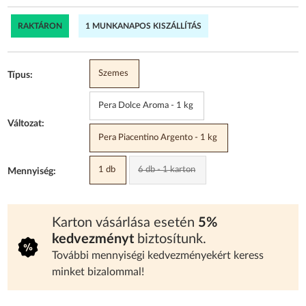
RAKTÁRON
1 MUNKANAPOS KISZÁLLÍTÁS
Szemes
Típus:
Pera Dolce Aroma - 1 kg
Változat:
Pera Piacentino Argento - 1 kg
1 db
6 db - 1 karton
Mennyiség:
Karton vásárlása esetén
5%
kedvezményt
biztosítunk.
További mennyiségi kedvezményekért keress
minket bizalommal!