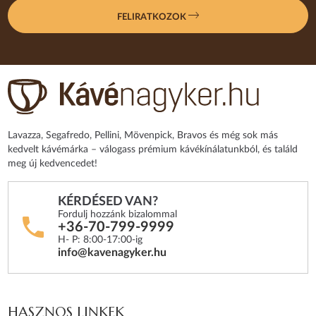
FELIRATKOZOK
Lavazza, Segafredo, Pellini, Mövenpick, Bravos és még sok más
kedvelt kávémárka – válogass prémium kávékínálatunkból, és találd
meg új kedvencedet!
KÉRDÉSED VAN?
Fordulj hozzánk bizalommal
+36-70-799-9999
H- P: 8:00-17:00-ig
info@kavenagyker.hu
HASZNOS LINKEK