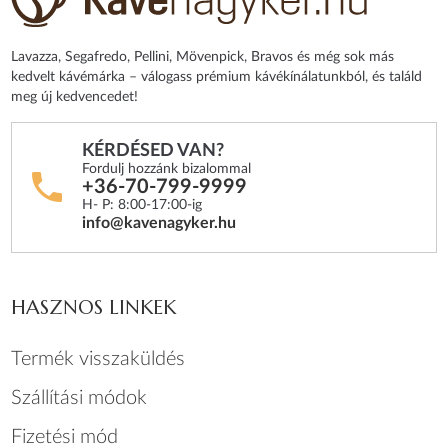
Lavazza, Segafredo, Pellini, Mövenpick, Bravos és még sok más
kedvelt kávémárka – válogass prémium kávékínálatunkból, és találd
meg új kedvencedet!
KÉRDÉSED VAN?
Fordulj hozzánk bizalommal
+36-70-799-9999
H- P: 8:00-17:00-ig
info@kavenagyker.hu
HASZNOS LINKEK
Termék visszaküldés
Szállítási módok
Fizetési mód