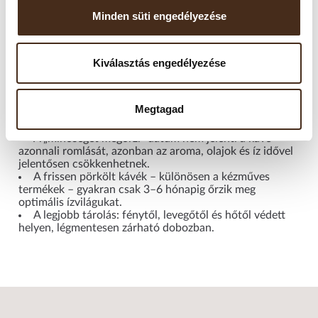
zárható tárolóban ajánlott tartani.
Minden süti engedélyezése
Felbontás után javasolt 2–4 héten belül elfogyasztani, mivel
a szemes kávé gyorsan veszít aromájából. A fagyasztás nem
ajánlott, mivel a nedvesség károsíthatja az aromákat. Kérjük,
Kiválasztás engedélyezése
ne tárolja hűtőszekrényben sem.
Megtagad
Fontos tudni!
A „minőségét megőrzi” dátum nem jelenti a kávé
azonnali romlását, azonban az aroma, olajok és íz idővel
jelentősen csökkenhetnek.
A frissen pörkölt kávék – különösen a kézműves
termékek – gyakran csak 3–6 hónapig őrzik meg
optimális ízvilágukat.
A legjobb tárolás: fénytől, levegőtől és hőtől védett
helyen, légmentesen zárható dobozban.