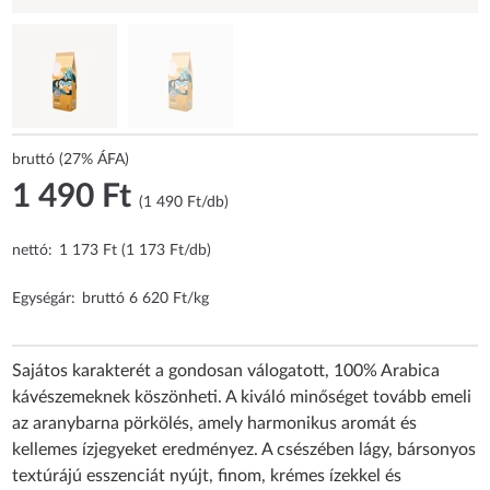
bruttó (27% ÁFA)
1 490 Ft
(1 490 Ft/db)
nettó:
1 173 Ft (1 173 Ft/db)
Egységár:
bruttó 6 620 Ft/kg
Sajátos karakterét a gondosan válogatott, 100% Arabica
kávészemeknek köszönheti. A kiváló minőséget tovább emeli
az aranybarna pörkölés, amely harmonikus aromát és
kellemes ízjegyeket eredményez. A csészében lágy, bársonyos
textúrájú esszenciát nyújt, finom, krémes ízekkel és