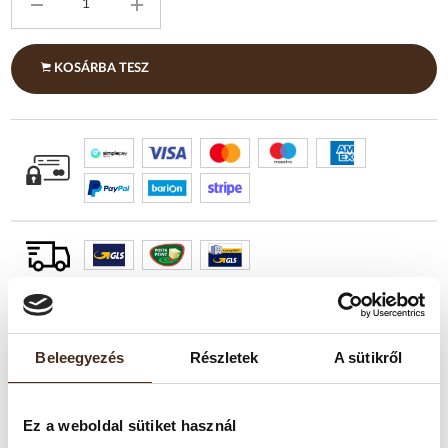
KOSÁRBA TESZ
TERMÉKLEÍRÁS
Beleegyezés
Részletek
A sütikről
Sajátos karakterét a gondosan válogatott, 100% Arabica
kávészemeknek köszönheti. A kiváló minőséget tovább emeli
Ez a weboldal sütiket használ
az aranybarna pörkölés, amely harmonikus aromát és