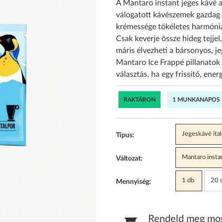
A Mantaro instant jeges kávé a
válogatott kávészemek gazdag 
krémessége tökéletes harmóniát
Csak keverje össze hideg tejje
máris élvezheti a bársonyos, j
Mantaro Ice Frappé pillanatok a
választás, ha egy frissítő, ener
RAKTÁRON
1 MUNKANAPOS K
Jegeskávé ita
Típus:
Mantaro instan
Változat:
1 db
20 d
Mennyiség:
Rendeld meg most