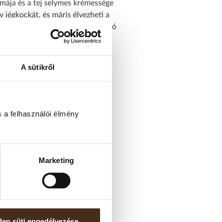
omája és a tej selymes krémessége
y jégkockát, és máris élvezheti a
asztás, ha egy frissítő, energizáló
A sütikről
 a felhasználói élmény
t. Allergének: nincs
Marketing
en süti engedélyezése