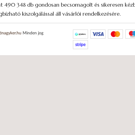
nt 490 348 db gondosan becsomagolt és sikeresen kézbe
bízható kiszolgálással áll vásárlói rendelkezésére.
énagyker.hu
Minden jog