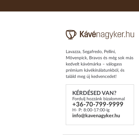
Lavazza, Segafredo, Pellini,
Mövenpick, Bravos és még sok más
kedvelt kávémárka – válogass
prémium kávékínálatunkból, és
találd meg új kedvencedet!
KÉRDÉSED VAN?
Fordulj hozzánk bizalommal
+36-70-799-9999
H- P: 8:00-17:00-ig
info@kavenagyker.hu