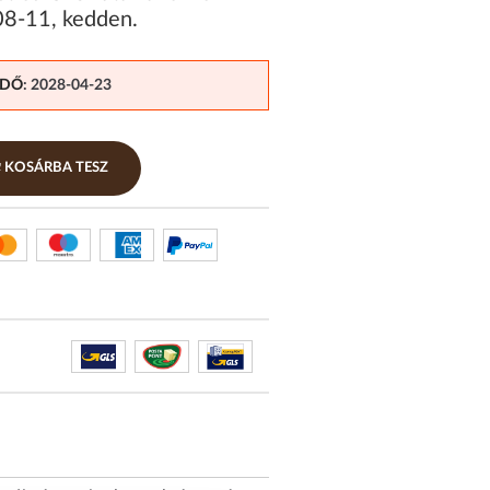
08-11
,
kedden
.
IDŐ
: 2028-04-23
KOSÁRBA TESZ