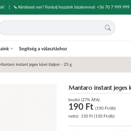
ek!
|
Kérdésed van? Fordulj hozzánk bizalommal:
+36 70 7 999 999
taink
Segítség a választáshoz
Mantaro instant jeges kávé italpor - 25 g
Mantaro instant jeges k
bruttó (27% ÁFA)
190 Ft
(190 Ft/db)
nettó:
150 Ft (150 Ft/db)