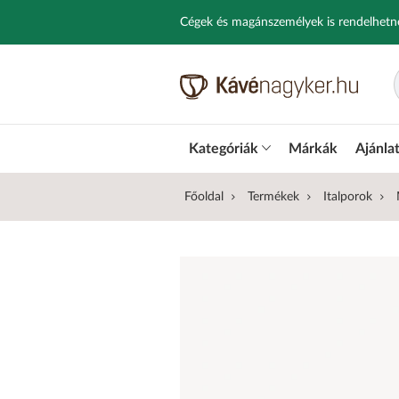
Cégek és magánszemélyek is rendelhetn
Kategóriák
Márkák
Ajánla
Főoldal
Termékek
Italporok