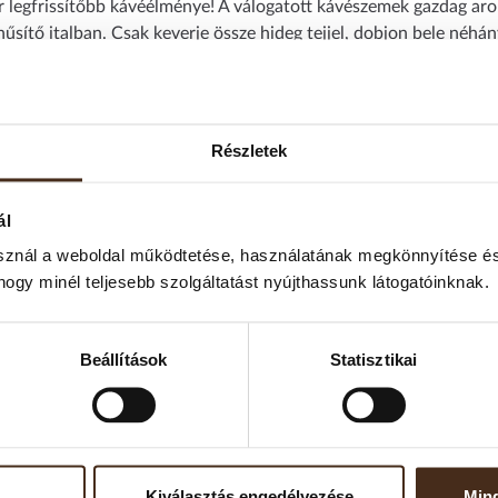
r legfrissítőbb kávéélménye! A válogatott kávészemek gazdag ar
űsítő italban. Csak keverje össze hideg tejjel, dobjon bele néhán
. A Mantaro Ice Frappé pillanatok alatt elkészíthető – ideális vál
Részletek
en egyenletesen keverje el.
ál
sznál a weboldal működtetése, használatának megkönnyítése és
 étkezési só Ingredients: sugar, instant coffee (11,5%), flavor, sal
hogy minél teljesebb szolgáltatást nyújthassunk látogatóinknak.
:
Beállítások
Statisztikai
g
Kiválasztás engedélyezése
Mind