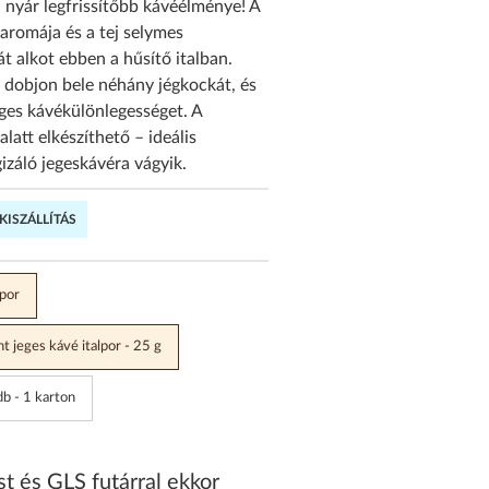
 nyár legfrissítőbb kávéélménye! A
aromája és a tej selymes
 alkot ebben a hűsítő italban.
l, dobjon bele néhány jégkockát, és
eges kávékülönlegességet. A
latt elkészíthető – ideális
gizáló jegeskávéra vágyik.
ISZÁLLÍTÁS
lpor
t jeges kávé italpor - 25 g
b - 1 karton
 és GLS futárral ekkor