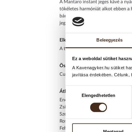
A Mantaro instant jeges kávé a nyá
tökéletes harmóniát alkot ebben a h
bársonyos, jeges kávékülönlegességet
jegeskávéra vágyik.
Beleegyezés
Elkészítési javaslat:
A tasak tartalmát 200 ml hideg tejb
Ez a weboldal sütiket haszn
Összetevők:
A Kavenagyker.hu sütiket ha
Cukor, instant kávé (11,5 %), aroma,
javítása érdekében. Célunk, 
Hozzájárulás
Átlagos tápérték 100 g termékben
Elengedhetetlen
kiválasztása
Energia: 1659 kJ/391 kcal
Zsír: 0 g, ebből telített: 0 g
Szénhidrát: 94 g, ebből cukrok: 89 
Rost: 0 g
Fehérje: 2,4 g
Megtagad