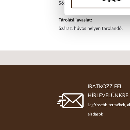
Só: 0,2 g
Tárolási javaslat:
Száraz, hűvös helyen tárolandó.
IRATKOZZ FEL
HÍRLEVELÜNKRE:
Legfrissebb termékek, a
eladások