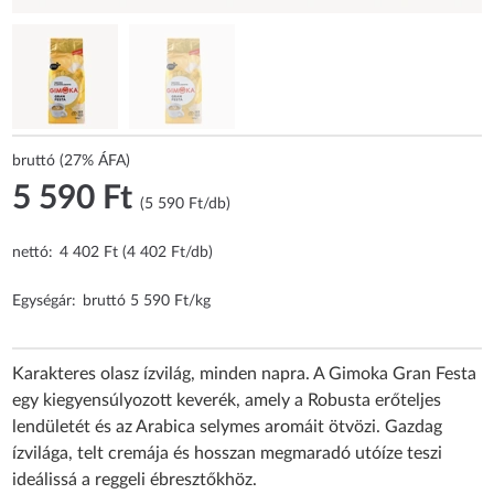
bruttó (27% ÁFA)
5 590 Ft
(5 590 Ft/db)
nettó:
4 402 Ft (4 402 Ft/db)
Egységár:
bruttó 5 590 Ft/kg
Karakteres olasz ízvilág, minden napra. A Gimoka Gran Festa
egy kiegyensúlyozott keverék, amely a Robusta erőteljes
lendületét és az Arabica selymes aromáit ötvözi. Gazdag
ízvilága, telt cremája és hosszan megmaradó utóíze teszi
ideálissá a reggeli ébresztőkhöz.