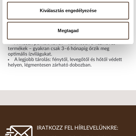
Kiválasztás engedélyezése
Fontos tudni!
A „minőségét megőrzi” dátum nem jelenti a kávé
Megtagad
azonnali romlását, azonban az aroma, olajok és íz idővel
jelentősen csökkenhetnek.
A frissen pörkölt kávék – különösen a kézműves
termékek – gyakran csak 3–6 hónapig őrzik meg
optimális ízvilágukat.
A legjobb tárolás: fénytől, levegőtől és hőtől védett
helyen, légmentesen zárható dobozban.
IRATKOZZ FEL HÍRLEVELÜNKRE: