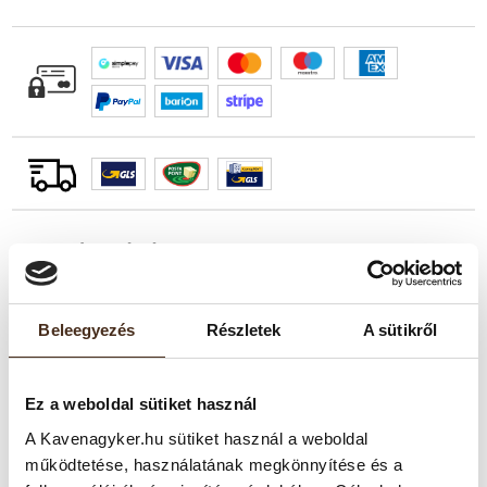
TERMÉKLEÍRÁS
Karakteres olasz ízvilág, minden napra. A Gimoka Gran Festa
Beleegyezés
Részletek
A sütikről
egy kiegyensúlyozott keverék, amely a Robusta erőteljes
lendületét és az Arabica selymes aromáit ötvözi. Gazdag
ízvilága, telt cremája és hosszan megmaradó utóíze teszi
Ez a weboldal sütiket használ
ideálissá a reggeli ébresztőkhöz.
A Kavenagyker.hu sütiket használ a weboldal
működtetése, használatának megkönnyítése és a
Tulajdonságai: