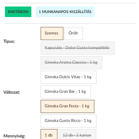
RAKTÁRON
1 MUNKANAPOS KISZÁLLÍTÁS
Szemes
Őrölt
Típus:
Kapszulás - Dolce Gusto kompatibilis
Gimoka Aroma Classico - 1 kg
Gimoka Dulcis Vitae - 1 kg
Gimoka Gran Bar - 1 kg
Változat:
Gimoka Gran Festa - 1 kg
Gimoka Gusto Ricco - 1 kg
1 db
12 db - 1 karton
Mennyiség: